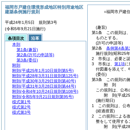
福岡市戸建住環境形成地区特別用途地区
建築条例施行規則
○福岡市戸建
平成24年1月5日 規則第3号
(趣旨)
(令和5年9月21日施行)
第1条
この規則は
ものとする。
条項目次
沿革
(許可の申請等)
本則
第2条
条例第4条第
第1条
(趣旨)
施行規則
(昭和25
第2条
(許可の申請等)
2
市長は、必要と
第3条
(委任)
3
市長は、
第1項
に
附則
付図書を添えて、
附則
(平成25年1月10日規則第5号)
(委任)
附則
(平成28年3月31日規則第125号)
第3条
この規則の
附則
(平成30年3月29日規則第40号)
附
則
附則
(平成31年3月28日規則第44号)
この規則は、公布
附則
(令和4年10月24日規則第108号)
附
則
(平成2
附則
(令和5年9月21日規則第95号)
(施行期日)
様式第1号
1
この規則は、公
様式第2号
(経過措置)
様式第3号
2
この規則による
整をして使用する
附
則
(平成2