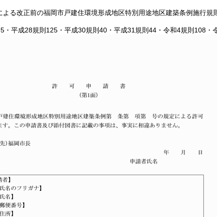
による改正前の福岡市戸建住環境形成地区特別用途地区建築条例施行規
則5・平成28規則125・平成30規則40・平成31規則44・令和4規則108・