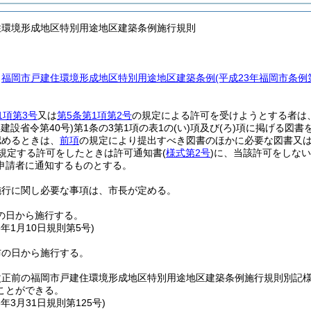
住環境形成地区特別用途地区建築条例施行規則
、
福岡市戸建住環境形成地区特別用途地区建築条例
(平成23年福岡市条例
1項第3号
又は
第5条第1項第2号
の規定による許可を受けようとする者は
年建設省令第40号)
第1条の3第1項の表1の
(い)
項及び
(ろ)
項に掲げる図書
認めるときは、
前項
の規定により提出すべき図書のほかに必要な図書又
規定する許可をしたときは許可通知書
(
様式第2号
)
に、当該許可をしない
申請者に通知するものとする。
施行に関し必要な事項は、市長が定める。
の日から施行する。
5年1月10日
規則第5号)
布の日から施行する。
改正前の福岡市戸建住環境形成地区特別用途地区建築条例施行規則別記様
ことができる。
8年3月31日
規則第125号)