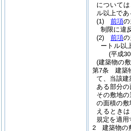
については
ル以上であ
(1)
前項
の
制限に違
(2)
前項
の
ートル以
(平成3
(建築物の
第7条
建築
て、当該建
ある部分の
その敷地の
の面積の敷
えるときは
規定を適用
2
建築物の