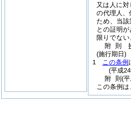
又は人に対
の代理人、
ため、当該
との証明が
限りでない
附
則
(施行期日)
1
この条例
(平成2
附
則
(
この条例は