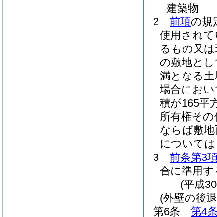
建築物
2
前項
の規
使用されて
るもの又は
の敷地とし
満となる土
場合におい
積が165
所有権その
ならば敷地
については
3
前条第3
合に準用す
(平成3
(外壁の後
第6条
第4