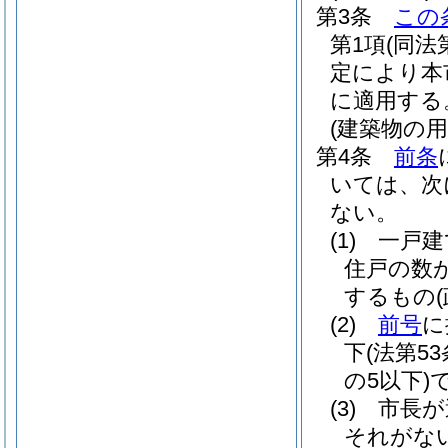
第3条
この
第1項
(同法
定により本
に適用する
(建築物の用
第4条
前条
いては、次
ない。
(1)
一戸建
住戸の数
するもの
(2)
前号
に
下
(法第5
の5以下)
(3)
市長が
それがな