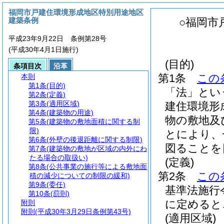
福岡市戸建住環境形成地区特別用途地区
建築条例
○福岡市
平成23年9月22日 条例第28号
(平成30年4月1日施行)
(目的)
条項目次
沿革
第1条
この
本則
第1条
(目的)
「法」とい
第2条
(定義)
第3条
(適用区域)
建住環境形
第4条
(建築物の用途)
物の敷地及
第5条
(建築物の敷地面積に関する制
限)
とにより、
第6条
(外壁の後退距離に関する制限)
図ることを
第7条
(建築物の敷地が区域の内外にわ
たる場合の取扱い)
(定義)
第8条
(公共事業の施行等による敷地面
第2条
この
積の減少についての制限の緩和)
第9条
(委任)
基準法施行
第10条
(罰則)
に定めると
附則
附則
(平成30年3月29日条例第43号)
(適用区域)