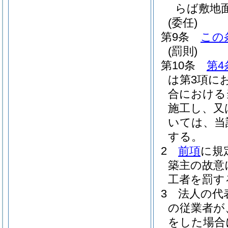
らば敷地
(委任)
第9条
この
(罰則)
第10条
第4
は第3項に
合における
施工し、又
いては、当
する。
2
前項
に規
築主の故意
工者を罰す
3
法人の代
の従業者が
をした場合