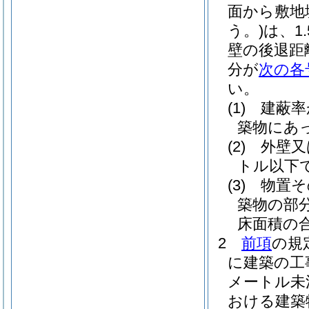
面から敷地
う。)
は、1
壁の後退距
分が
次の各
い。
(1)
建蔽率
築物にあっ
(2)
外壁又
トル以下
(3)
物置そ
築物の部
床面積の
2
前項
の規
に建築の工
メートル未
おける建築