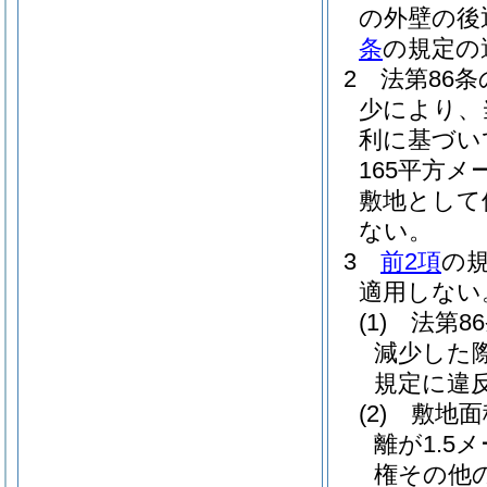
の外壁の後
条
の規定の
2
法第86
少により、
利に基づい
165平方
敷地として
ない。
3
前2項
の
適用しない
(1)
法第8
減少した
規定に違
(2)
敷地面
離が1.
権その他