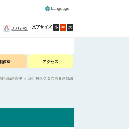
Language
文字サイズ
小
中
大
ふりがな
相談室
アクセス
域活動の応援
＞
堤丘校区男女共同参画協議