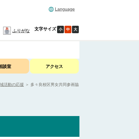
Language
文字サイズ
小
中
大
ふりがな
相談室
アクセス
域活動の応援
＞
多々良校区男女共同参画協
】