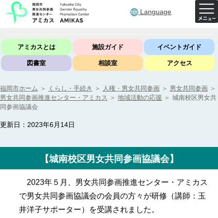
Language
アミカスとは
施設ガイド
イベントガイド
図書室
相談室
アクセス
福岡市ホーム
＞
くらし・手続き
＞
人権・男女共同参画
＞
男女共同参画
＞
男女共同参画推進センター・アミカス
＞
地域活動の応援
＞
城南校区男女共
同参画協議会
更新日：2023年6月14日
【城南校区男女共同参画協議会】
2023年５月、男女共同参画推進センター・アミカス
で男女共同参画協議会の会員の方々が研修（講師：玉
井洋子サポーター）を受講されました。