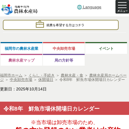
Language
就農を希望する方はコチラ
福岡市の農林水産業
中央卸売市場
イベント
農林水産マップ
局の方針等
福岡市ホーム
＞
くらし・手続き
＞
農林水産・食
＞
農林水産局ホームペー
ジ
＞
中央卸売市場
＞
休開場日
＞
令和8年 鮮魚市場休開場日カレンダー
更新日：2025年10月14日
令和8年 鮮魚市場休開場日カレンダー
※当市場は卸売市場のため、