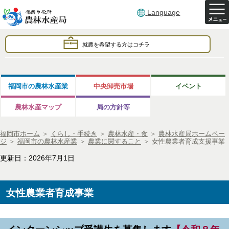
Language
就農を希望する方はコチラ
福岡市の農林水産業
中央卸売市場
イベント
農林水産マップ
局の方針等
福岡市ホーム
＞
くらし・手続き
＞
農林水産・食
＞
農林水産局ホームペー
ジ
＞
福岡市の農林水産業
＞
農業に関すること
＞
女性農業者育成支援事業
更新日：2026年7月1日
女性農業者育成事業