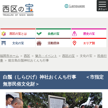
Language
西区の宝とは
自然の宝
歴史の宝
文化の宝
活動団体
エリア別
福岡市ホーム
＞
西区
＞
魅力・イベント
＞
西区の宝
＞
文化の宝
＞
民俗行
事
＞
能古島白鬚神社おくんち行事
白鬚（しらひげ）神社おくんち行事 ＜市指定
無形民俗文化財＞