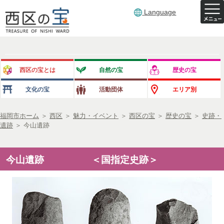
Language
西区の宝とは
自然の宝
歴史の宝
文化の宝
活動団体
エリア別
福岡市ホーム
＞
西区
＞
魅力・イベント
＞
西区の宝
＞
歴史の宝
＞
史跡・
遺跡
＞
今山遺跡
今山遺跡 ＜国指定史跡＞