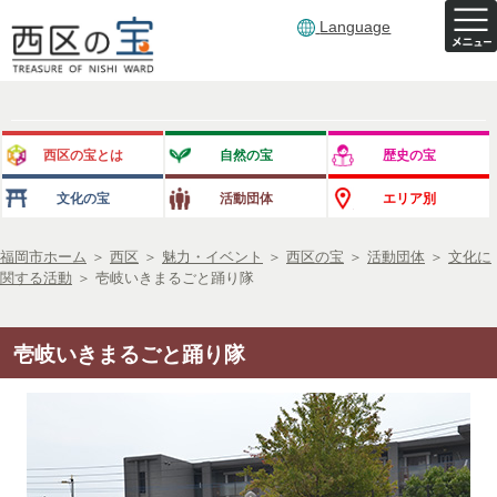
Language
西区の宝とは
自然の宝
歴史の宝
文化の宝
活動団体
エリア別
福岡市ホーム
＞
西区
＞
魅力・イベント
＞
西区の宝
＞
活動団体
＞
文化に
関する活動
＞
壱岐いきまるごと踊り隊
壱岐いきまるごと踊り隊