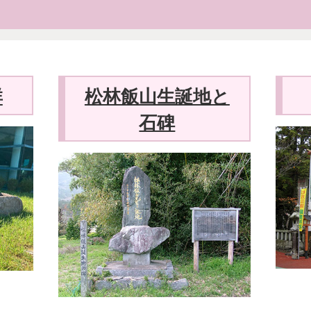
群
松林飯山生誕地と
石碑