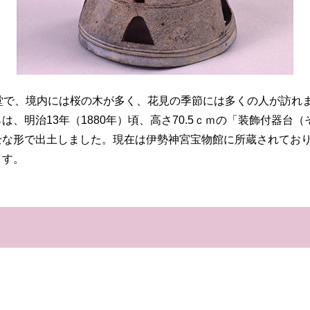
堂で、境内には桜の木が多く、花見の季節には多くの人が訪れ
、明治13年（1880年）頃、高さ70.5ｃｍの「装飾付器台
全な形で出土しました。現在は伊勢神宮宝物館に所蔵されてお
ます。