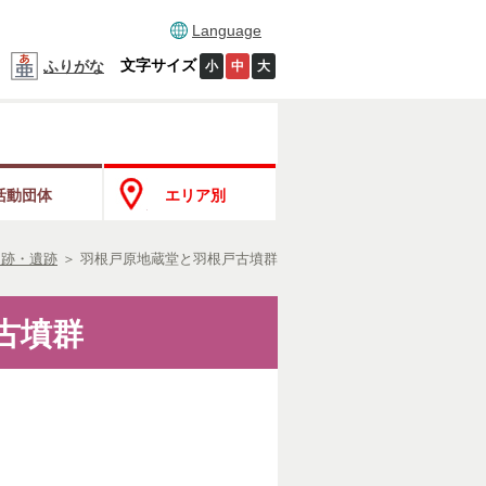
Language
文字サイズ
ふりがな
小
中
大
活動団体
エリア別
史跡・遺跡
＞
羽根戸原地蔵堂と羽根戸古墳群
古墳群