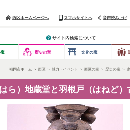
西区ホームページへ
スマホサイトへ
音声読み上げ
サイト内検索について
の宝
歴史の宝
文化の宝
福岡市ホーム
＞
西区
＞
魅力・イベント
＞
西区の宝
＞
歴史の宝
＞
はら）地蔵堂と羽根戸（はねど）