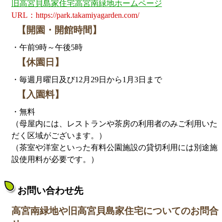
旧高宮貝島家住宅高宮南緑地ホームページ
URL：https://park.takamiyagarden.com/
【開園・開館時間】
・午前9時～午後5時
【休園日】
・毎週月曜日及び12月29日から1月3日まで
【入園料】
・無料
（母屋内には、レストランや茶房の利用者のみご利用いた
だく区域がございます。）
（茶室や洋室といった有料公園施設の貸切利用には別途施
設使用料が必要です。）
お問い合わせ先
高宮南緑地や旧高宮貝島家住宅についてのお問合