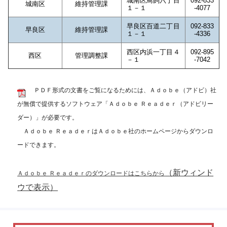
城南区鳥飼六丁目
092-833
城南区
維持管理課
１－１
-4077
早良区百道二丁目
092-833
早良区
維持管理課
１－１
-4336
西区内浜一丁目４
092-895
西区
管理調整課
－１
-7042
ＰＤＦ形式の文書をご覧になるためには、Ａｄｏｂｅ（アドビ）社
が無償で提供するソフトウェア「Ａｄｏｂｅ Ｒｅａｄｅｒ（アドビリー
ダー）」が必要です。
Ａｄｏｂｅ ＲｅａｄｅｒはＡｄｏｂｅ社のホームページからダウンロ
ードできます。
（新ウィンド
Ａｄｏｂｅ Ｒｅａｄｅｒのダウンロードはこちらから
ウで表示）