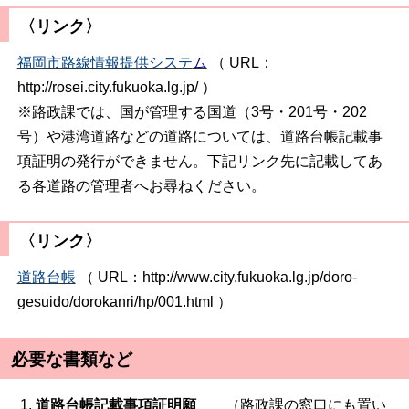
〈リンク〉
福岡市路線情報提供システ
ム
（ URL：
http://rosei.city.fukuoka.lg.jp/ ）
※路政課では、国が管理する国道（3号・201号・202
号）や港湾道路などの道路については、道路台帳記載事
項証明の発行ができません。下記リンク先に記載してあ
る各道路の管理者へお尋ねください。
〈リンク〉
道路台帳
（ URL：http://www.city.fukuoka.lg.jp/doro-
gesuido/dorokanri/hp/001.html ）
必要な書類など
道路台帳記載事項証明願
（路政課の窓口にも置い