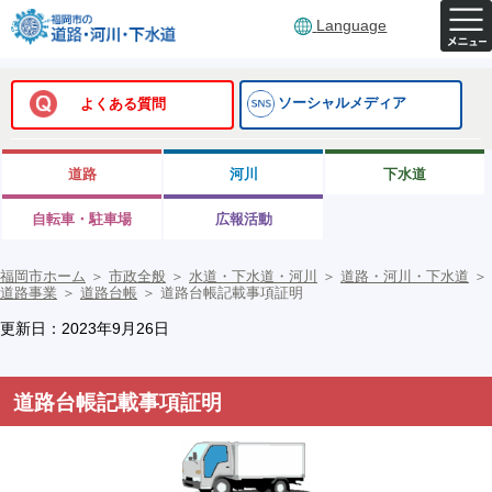
Language
ソーシャルメディア
よくある質問
道路
河川
下水道
自転車・駐車場
広報活動
福岡市ホーム
＞
市政全般
＞
水道・下水道・河川
＞
道路・河川・下水道
＞
道路事業
＞
道路台帳
＞
道路台帳記載事項証明
更新日：2023年9月26日
道路台帳記載事項証明