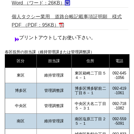
Word （ワード：26KB）
個人タクシー業用 道路台帳記載事項証明願 様式
PDF （PDF：95KB）
プリントアウトしてお使い下さい。
各区役所の担当課（維持管理課または管理調整課）
区分
担当課
住所
電話
東区箱崎二丁目５
092-645
東区
維持管理課
４－１
-1056
博多区博多駅前二
092-419
博多区
管理調整課
丁目８－１
-1061
中央区大名二丁目
092-718
中央区
管理調整課
５－３１
-1082
南区塩原三丁目２
092-559
南区
維持管理課
５－１
-5091