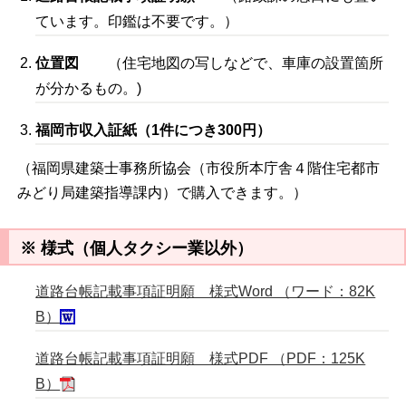
ています。印鑑は不要です。）
位置図
（住宅地図の写しなどで、車庫の設置箇所
が分かるもの。)
福岡市収入証紙（1件につき300円）
（福岡県建築士事務所協会（市役所本庁舎４階住宅都市
みどり局建築指導課内）で購入できます。）
※
様式（個人タクシー業以外）
道路台帳記載事項証明願 様式Word （ワード：82K
B）
道路台帳記載事項証明願 様式PDF （PDF：125K
B）