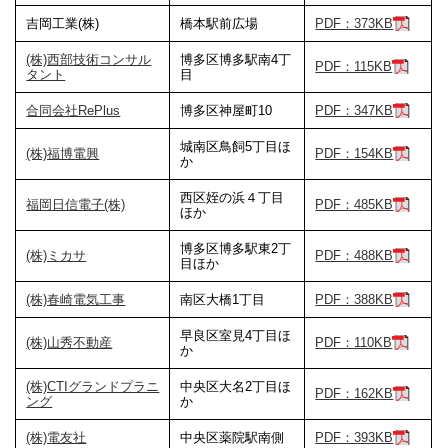
吉岡工業(株)
橋本駅前広場
PDF：373KB
(株)西部技術コンサル
博多区博多駅南4丁
PDF：115KB
タント
目
合同会社RePlus
博多区神屋町10
PDF：347KB
城南区鳥飼5丁目ほ
(株)福博電興
PDF：154KB
か
西区姪の浜４丁目
福岡日信電子(株)
PDF：485KB
ほか
博多区博多駅東2丁
(株)ミカサ
PDF：488KB
目ほか
(株)春崎電気工事
南区大橋1丁目
PDF：388KB
早良区室見4丁目ほ
(株)山秀不動産
PDF：110KB
か
(株)CTIグランドプラニ
中央区大名2丁目ほ
PDF：162KB
ング
か
(株)電友社
中央区薬院駅南側
PDF：393KB