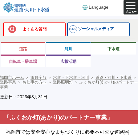
Language
ソーシャルメディア
よくある質問
道路
河川
下水道
自転車・駐車場
広報活動
福岡市ホーム
＞
市政全般
＞
水道・下水道・河川
＞
道路・河川・下水道
＞
道路事業
＞
お仕事の方へ
＞
道路照明灯
＞
ふくおか灯(あかり)のパートナー
事業
更新日：2026年3月31日
「ふくおか灯(あかり)のパートナー事業」
福岡市では安全安心なまちづくりに必要不可欠な道路照