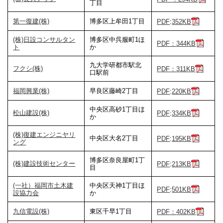
丁目
第一復建(株)
博多区上牟田1丁目
PDF
:
352
KB
(株)日設コンサルタン
博多区中呉服町1ほ
PDF
：
344
KB
ト
か
九大学研都市駅北
フクシ(株)
PDF
：
311
KB
口駅前
福岡興業(株)
早良区藤崎2丁目
PDF
:
220
KB
中央区高砂1丁目ほ
松山建設(株)
PDF
:
334
KB
か
(株)復建エンジニヤリ
中央区大名2丁目
PDF
:
195
KB
ング
博多区奈良屋町1丁
(株)建設技術センター
PDF
:
213
KB
目
(一社）福岡市土木建
中央区天神1丁目ほ
PDF
:
501
KB
設協力会
か
九信電設(株)
東区千早1丁目
PDF
：
402
KB