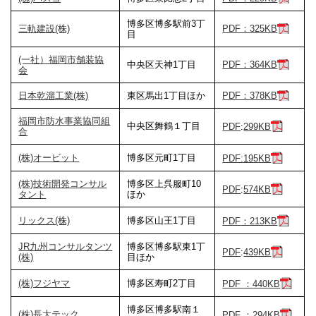
博多区博多駅前3丁
三軌建設(株)
PDF：325KB
目
(一社）福岡市舗装協
中央区天神1丁目
PDF：364KB
会
日本乾溜工業(株)
東区馬出1丁目ほか
PDF：378KB
福岡市防水事業協同組
中央区舞鶴１丁目
PDF
:
299KB
合
(株)オービット
博多区元町1丁目
PDF:195
KB
(株)技術開発コンサル
博多区上呉服町10
PDF
:
574
KB
タント
ほか
リックス(株)
博多区山王1丁目
PDF
：
213
KB
JR九州コンサルタンツ
博多区博多駅東1丁
PDF
:
439
KB
(株)
目ほか
(株)フジヤマ
博多区寿町2丁目
PDF
：
440
KB
博多区博多駅南１
(株)長大テック
PDF
：
294
KB