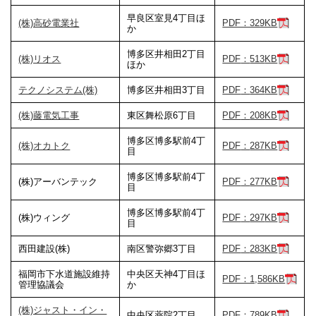
早良区室見4丁目ほ
(株)高砂電業社
PDF：329KB
か
博多区井相田2丁目
(株)リオス
PDF
：
513
KB
ほか
テクノシステム(株)
博多区井相田3丁目
PDF
：
364
KB
(株)藤電気工事
東区舞松原6丁目
PDF
：
208
KB
博多区博多駅前4丁
(株)オカトク
PDF
：
287
KB
目
博多区博多駅前4丁
(株)アーバンテック
PDF
：
277
KB
目
博多区博多駅前4丁
(株)ウィング
PDF
：
297
KB
目
西田建設(株)
南区警弥郷3丁目
PDF
：
283
KB
福岡市下水道施設維持
中央区天神4丁目ほ
PDF：1,586KB
管理協議会
か
(株)ジャスト・イン・
中央区薬院2丁目
PDF：789KB