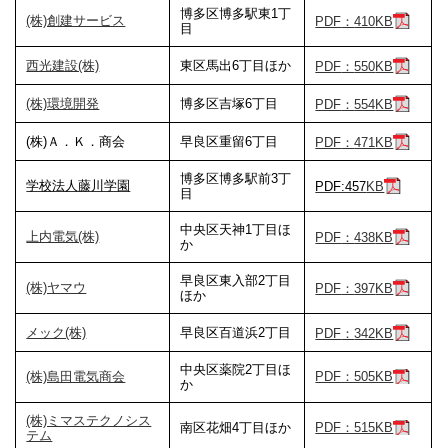
博多区博多駅東1丁
(株)創建サービス
PDF
：
410
KB
目
西光建設(株)
東区馬出6丁目ほか
PDF
：
550
KB
(株)環境開発
博多区吉塚6丁目
PDF
：
554
KB
(株)Ａ．Ｋ．商会
早良区重留6丁目
PDF
：
471
KB
博多区博多駅前3丁
学校法人藤川学園
PDF:457
KB
目
中央区天神1丁目ほ
上内電気(株)
PDF
：
438
KB
か
早良区東入部2丁目
(株)ヤマウ
PDF
：
397
KB
ほか
メック(株)
早良区百道浜2丁目
PDF
：
342
KB
中央区薬院2丁目ほ
(株)島田電気商会
PDF：505KB
か
(株)ミマステクノシス
南区花畑4丁目ほか
PDF：515KB
テム