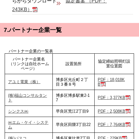
らからダウンロード
協定書案 （PDF：
243KB）
7.パートナー企業一覧
パートナー企業の一覧表
パートナー企業名
協定締結照明灯設
（リンクは自社ホーム
設置箇所
置位置図
ページ）
博多区光丘町２丁
PDF：18,018K
アユミ電業（株）
目３番８号
B
(株)福山コンサルタン
博多区博多駅東2-1
PDF：3,377KB
ト
7
シンクス㈱
早良区荒江2丁目9
PDF：2,508KB
㈱エム・ケイ・システ
早良区田隈3丁目22
PDF：7,764KB
ム
(株)パスコ
博多区東比恵2丁目
PDF：229KB