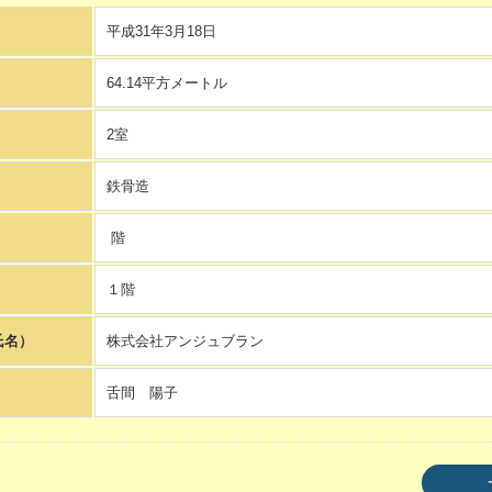
平成31年3月18日
64.14平方メートル
2室
鉄骨造
階
１階
氏名）
株式会社アンジュブラン
舌間 陽子