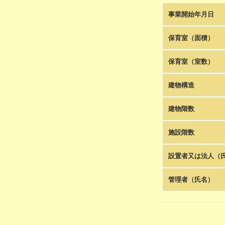
事業開始年月日
保育室（面積）
保育室（室数）
建物構造
建物階数
施設階数
設置者又は法人（
管理者（氏名）