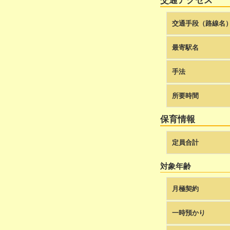
交通アクセス
交通手段（路線名
最寄駅名
手法
所要時間
保育情報
定員合計
対象年齢
月極契約
一時預かり