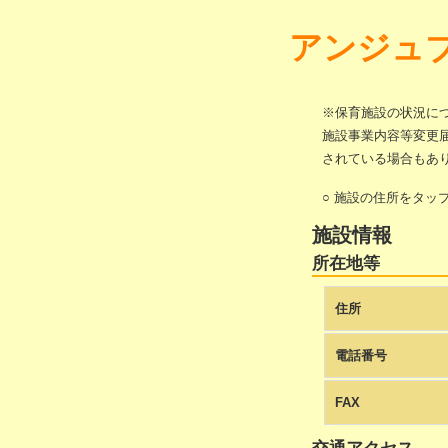
アンジュ
※保育施設の状況に
施設事業内容等変更
されている場合もあ
○ 施設の住所をタッ
施設情報
所在地等
住所
電話番号
FAX