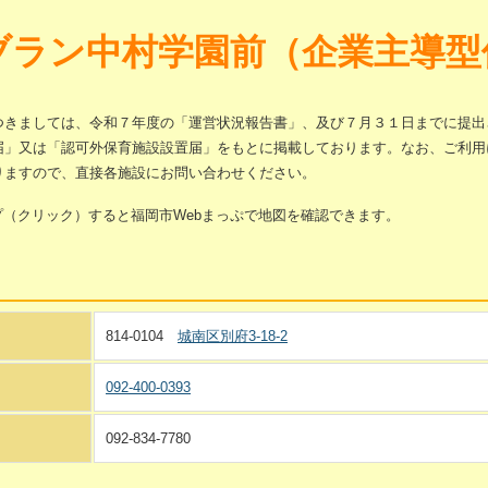
ブラン中村学園前（企業主導型
つきましては、令和７年度の「運営状況報告書」、及び７月３１日までに提出
届」又は「認可外保育施設設置届」をもとに掲載しております。なお、ご利用
りますので、直接各施設にお問い合わせください。
プ（クリック）すると福岡市Webまっぷで地図を確認できます。
814-0104
城南区別府3-18-2
092-400-0393
092-834-7780