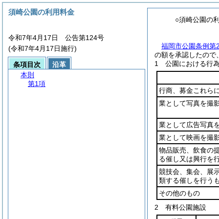
須崎公園の利用料金
○須崎公園の
令和7年4月17日 公告第124号
福岡市公園条例第2
(令和7年4月17日施行)
の額を承認したので
1 公園における行
条項目次
沿革
本則
第1項
行商、募金これら
業として写真を撮
業として広告写真
業として映画を撮
物品販売、飲食の
る催し又は興行を
競技会、集会、展
類する催しを行う
その他のもの
2 有料公園施設