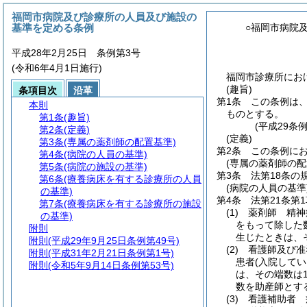
福岡市病院及び診療所の人員及び施設の
基準を定める条例
○福岡市病院
平成28年2月25日 条例第3号
(令和6年4月1日施行)
福岡市診療所にお
(趣旨)
条項目次
沿革
第1条
この条例は
本則
ものとする。
第1条
(趣旨)
(平成29条
第2条
(定義)
(定義)
第3条
(専属の薬剤師の配置基準)
第2条
この条例に
第4条
(病院の人員の基準)
(専属の薬剤師の配
第5条
(病院の施設の基準)
第3条
法第18条
第6条
(療養病床を有する診療所の人員
(病院の人員の基準
の基準)
第4条
法第21条第
第7条
(療養病床を有する診療所の施設
(1)
薬剤師 精神
の基準)
をもって除した
附則
生じたときは、
附則
(平成29年9月25日条例第49号)
(2)
看護師及び准
附則
(平成31年2月21日条例第1号)
患者
(入院して
附則
(令和5年9月14日条例第53号)
は、その端数は
数を助産師とす
(3)
看護補助者 