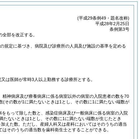
(平成29条例49・題名改称)
平成28年2月25日
条例第3号
)の全部を改正する。
1条の規定に基づき、病院及び診療所の人員及び施設の基準を定める
院又は医師が常時3人以上勤務する診療所とする。
、精神病床及び療養病床に係る病室以外の病室の入院患者の数を70
数
(その数が1に満たないときは1とし、その数に1に満たない端数が
4をもって除した数と、感染症病床及び一般病床に係る病室の入院
に満たないときは1とし、その数に1に満たない端数が生じたとき
を加えた数。
ただし、産婦人科又は産科においてはそのうちの適当
てはそのうちの適当数を歯科衛生士とすることができる。