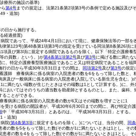
診療所の施設の基準)
から
第4号
までの規定は、法第21条第2項第3号の条例で定める施設及び
49・追加)
布の日から施行する。
る経過措置)
病院であって、平成24年4月1日において現に、健康保険法等の一部を
法律第123号)
第48条第1項第3号の指定を受けている同法第8条第26項
第1項及び第3項に規定する病院であるものを除く。以下「特定介護療養
師等の員数」という。)
が
第4条第1項第2号
及び
第3号
に掲げる数に満たな
の間に、特定介護療養型医療施設であること又は特定病院であることを福
行の日から平成30年3月31日までの間は、
同項第2号
及び
第3号
の規定
看護師 療養病床に係る病室の入院患者の数を6をもって除した数と、
病床及び一般病床に係る病室の入院患者
(入院している新生児を含む。)
に1に満たない端数が生じたときはその端数は1として計算する。)
に、外
科においてはそのうちの適当数を助産師とするものとし、また、歯科、
することができる。
療養病床に係る病室の入院患者の数が6又はその端数を増すごとに1
を受ける病院の開設者が、平成30年6月30日までの間に、再び特定介
項
中「平成30年3月31日」とあるのは、「平成36年3月31日」とする。
例1・追加)
る病院
(
第4条第3項
に規定するものを除く。)
については、当分の間、
同条
患者の数を5をもって除した数
(その数が1に満たないときは1とし、その
院患者の数を4をもって除した数
(その数が1に満たないときは1とし、そ