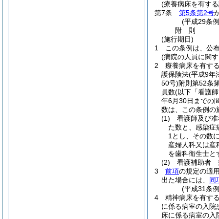
(療養病床を有する
第7条
第5条第2号
(平成29条例
附
則
(施行期日)
1
この条例は、公
(病院の人員に関す
2
療養病床を有する
護保険法
(平成9年
50号)
附則第52条
員数
(以下「看護
年6月30日まで
数は、この条例の施
(1)
看護師及び准
た数と、感染症
1とし、その数
産婦人科又は産
を歯科衛生士と
(2)
看護補助者 
3
前項
の規定の適用
出た場合には、
同
(平成31条
4
精神病床を有す
に係る病室の入院
床に係る病室の入