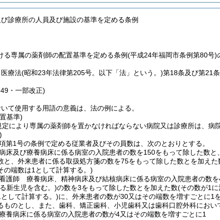
及び診療所の人員及び施設の基準を定める条例
ける専属の薬剤師の配置基準を定める条例(平成24年福岡市条例第80号
、医療法
(昭和23年法律第205号。以下「法」という。)
第18条及び第2
例49・一部改正)
おいて使用する用語の意義は、法の例による。
置基準)
の規定により専属の薬剤師を置かなければならない病院又は診療所は、病
)
1項第1号の条例で定める従業者及びその員数は、次のとおりとする。
病床及び療養病床に係る病室の入院患者の数を150をもって除した数と
数と、外来患者に係る取扱処方箋の数を75をもって除した数とを加えた
その端数は1として計算する。)
看護師 療養病床、精神病床及び結核病床に係る病室の入院患者の数を
いる新生児を含む。)
の数を3をもって除した数とを加えた数
(その数が1
1として計算する。)
に、外来患者の数が30又はその端数を増すごとに1
るものとし、また、歯科、矯正歯科、小児歯科又は歯科口腔外科におい
療養病床に係る病室の入院患者の数が4又はその端数を増すごとに1