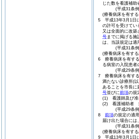
じた数を看護補助
(平成31条
(療養病床を有す
5
平成13年3月1
の許可を受けてい
又は全面的に改築
号
までに掲げる施
は、当該規定は適
(平成31条
(療養病床を有す
6
療養病床を有す
る病室の入院患者
(平成29条
7
療養病床を有する
満たない診療所
(
あることを市長に
号
並びに
前項
の規
(1)
看護師及び准
(2)
看護補助者 
(平成29条
8
前項
の規定の適用
届け出た場合には
(平成31条
(療養病床を有す
9
平成13年3月1