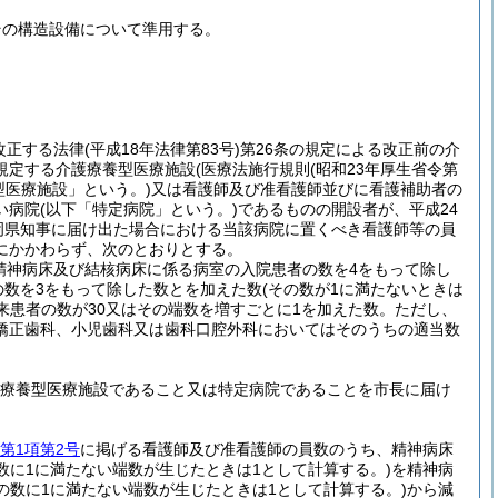
その構造設備について準用する。
改正する法律
(平成18年法律第83号)
第26条の規定による改正前の介
に規定する介護療養型医療施設
(医療法施行規則
(昭和23年厚生省令第
型医療施設」という。)
又は看護師及び准看護師並びに看護補助者の
い病院
(以下「特定病院」という。)
であるものの開設者が、平成24
岡県知事に届け出た場合における当該病院に置くべき看護師等の員
にかかわらず、次のとおりとする。
精神病床及び結核病床に係る病室の入院患者の数を4をもって除し
の数を3をもって除した数とを加えた数
(その数が1に満たないときは
来患者の数が30又はその端数を増すごとに1を加えた数。
ただし、
矯正歯科、小児歯科又は歯科口腔外科においてはそのうちの適当数
護療養型医療施設であること又は特定病院であることを市長に届け
第1項第2号
に掲げる看護師及び准看護師の員数のうち、精神病床
数に1に満たない端数が生じたときは1として計算する。)
を精神病
の数に1に満たない端数が生じたときは1として計算する。)
から減