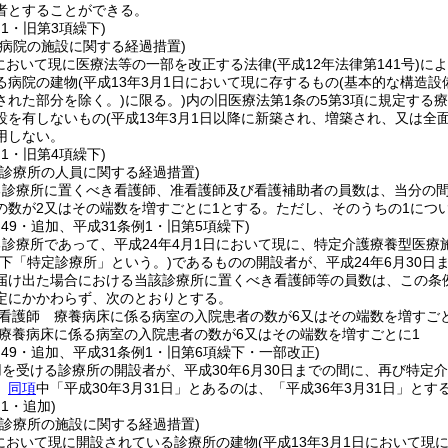
者とすることができる。
例1・旧第3項繰下)
る病院の施設に関する経過措置)
日において現に医療法等の一部を改正する法律
(平成12年法律第141号)
によ
る病院の建物
(平成13年3月1日において現に存するもの
(基本的な構造設
された部分を除く。)
に限る。)
内の旧医療法第1条の5第3項に規定する
設を有しないもの
(平成13年3月1日以降に新築され、増築され、又は
用しない。
例1・旧第4項繰下)
る診療所の人員に関する経過措置)
る診療所に置くべき看護師、准看護師及び看護補助者の員数は、当分の
の数が2又はその端数を増すごとに1とする。
ただし、そのうちの1につ
例49・追加、平成31条例1・旧第5項繰下)
診療所であって、平成24年4月1日において現に、特定介護療養型医療
以下「特定診療所」という。)
であるものの開設者が、平成24年6月30
届け出た場合における当該診療所に置くべき看護師等の員数は、この条例
定にかかわらず、次のとおりとする。
看護師 療養病床に係る病室の入院患者の数が6又はその端数を増すご
療養病床に係る病室の入院患者の数が6又はその端数を増すごとに1
例49・追加、平成31条例1・旧第6項繰下・一部改正)
を受ける診療所の開設者が、平成30年6月30日までの間に、再び特定
、
同項
中「平成30年3月31日」とあるのは、「平成36年3月31日」とす
例1・追加)
る診療所の施設に関する経過措置)
日において現に開設されている診療所の建物
(平成13年3月1日において現