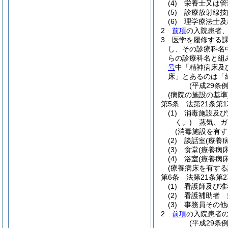
(4)
栄養士又は管
(5)
診療放射線技
(6)
理学療法士及
2
前項
の入院患者
3
医学を履修する
し、その診療科名
らの診療科名と組
号
中「精神病床及
床」とあるのは「
(平成29条
(病院の施設の基準
第5条
法第21条第
(1)
消毒施設及び
く。)
蒸気、ガ
(消毒施設を有す
(2)
談話室
(療養
(3)
食堂
(療養病
(4)
浴室
(療養病
(療養病床を有する
第6条
法第21条第
(1)
看護師及び准
(2)
看護補助者 
(3)
事務員その他
2
前項
の入院患者
(平成29条例