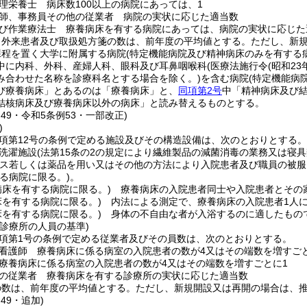
理栄養士 病床数100以上の病院にあっては、1
師、事務員その他の従業者 病院の実状に応じた適当数
び作業療法士 療養病床を有する病院にあっては、病院の実状に応じた
、外来患者及び取扱処方箋の数は、前年度の平均値とする。
ただし、新
課程を置く大学に附属する病院
(特定機能病院及び精神病床のみを有する
中に内科、外科、産婦人科、眼科及び耳鼻咽喉科
(医療法施行令
(昭和23
み合わせた名称を診療科名とする場合を除く。)
を含む病院
(特定機能病
び療養病床」とあるのは「療養病床」と、
同項第2号
中「精神病床及び
結核病床及び療養病床以外の病床」と読み替えるものとする。
例49・令和5条例53・一部改正)
)
1項第12号の条例で定める施設及びその構造設備は、次のとおりとする。
洗濯施設
(法第15条の2の規定により繊維製品の減菌消毒の業務又は寝
ス若しくは薬品を用い又はその他の方法により入院患者及び職員の被服
る病院に限る。)
。
病床を有する病院に限る。)
療養病床の入院患者同士や入院患者とその
床を有する病院に限る。)
内法による測定で、療養病床の入院患者1人に
床を有する病院に限る。)
身体の不自由な者が入浴するのに適したもの
診療所の人員の基準)
2項第1号の条例で定める従業者及びその員数は、次のとおりとする。
看護師 療養病床に係る病室の入院患者の数が4又はその端数を増すご
療養病床に係る病室の入院患者の数が4又はその端数を増すごとに1
の従業者 療養病床を有する診療所の実状に応じた適当数
の数は、前年度の平均値とする。
ただし、新規開設又は再開の場合は、
49・追加)