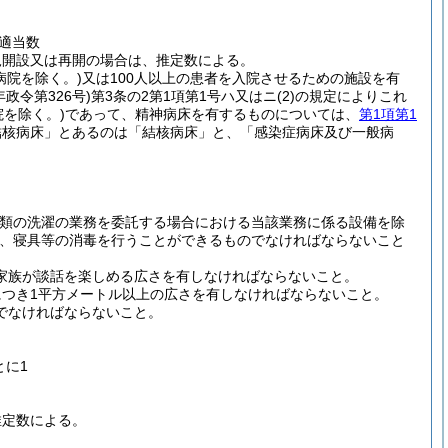
適当数
規開設又は再開の場合は、推定数による。
病院を除く。)
又は100人以上の患者を入院させるための施設を有
年政令第326号)
第3条の2第1項第1号ハ又はニ
(2)
の規定によりこれ
院を除く。)
であって、精神病床を有するものについては、
第1項第1
結核病床」とあるのは「結核病床」と、「感染症病床及び一般病
具類の洗濯の業務を委託する場合における当該業務に係る設備を除
、寝具等の消毒を行うことができるものでなければならないこと
家族が談話を楽しめる広さを有しなければならないこと。
つき1平方メートル以上の広さを有しなければならないこと。
でなければならないこと。
とに1
推定数による。