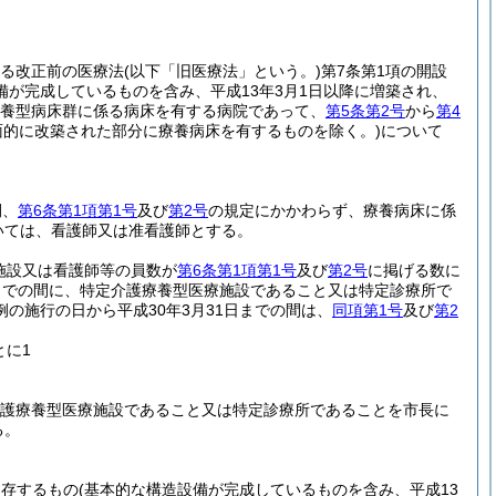
る改正前の医療法
(以下「旧医療法」という。)
第7条第1項の開設
備が完成しているものを含み、平成13年3月1日以降に増築され、
療養型病床群に係る病床を有する病院であって、
第5条第2号
から
第4
全面的に改築された部分に療養病床を有するものを除く。)
について
間、
第6条第1項第1号
及び
第2号
の規定にかかわらず、療養病床に係
いては、看護師又は准看護師とする。
施設又は看護師等の員数が
第6条第1項第1号
及び
第2号
に掲げる数に
日までの間に、特定介護療養型医療施設であること又は特定診療所で
の施行の日から平成30年3月31日までの間は、
同項第1号
及び
第2
とに1
介護療養型医療施設であること又は特定診療所であることを市長に
る。
に存するもの
(基本的な構造設備が完成しているものを含み、平成13