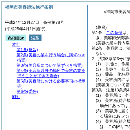
福岡市美容師法施行条例
○福岡市美容
平成24年12月27日 条例第78号
(趣旨)
(平成25年4月1日施行)
第1条
この条例
は
き、美容師が美容
条項目次
沿革
(美容の業を行う場
本則
第2条
美容師は、
第1条
(趣旨)
ない。
第2条
(美容の業を行う場合に講ずべき
2
法第8条第3号に
措置)
(1)
手指は、作業
第3条
(美容所について講ずべき措置)
(2)
首巻き、枕当
第4条
(美容所以外の場所で美容の業を
(3)
薬品、化粧品
行うことができる場合)
(4)
美容所内には
第5条
(美容所における必要事項の掲示
(美容所について講
等)
第3条
法第13条第
第6条
(委任)
(1)
美容所は、外
附則
(2)
美容所
(待合
場合にあっては
(3)
美容所に置く
る場合にあって
(4)
美容所
(待合
は、この限りで