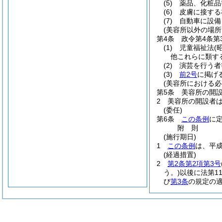
(5)
薬品、化粧品
(6)
皮膚に接する
(7)
自動車に設備
(美容所以外の場
第4条
政令第4条第
(1)
児童福祉法
(
他これらに類す
(2)
演芸を行う者
(3)
前2号
に掲げ
(美容所における必
第5条
美容所の開
2
美容所の開設者
(委任)
第6条
この条例
に
附
則
(施行期日)
1
この条例
は、平成
(経過措置)
2
第2条第2項第3号
う。)
以後に法第1
び
第3条
の規定の