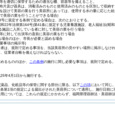
等を適切に保管するための適当な棚、容器等を備えること。
布片及び器具は、消毒済みのものと使用済みのものとを区別して収納す
を設けて美容の業を行う美容所にあっては、使用する水の量に応じた給
所で美容の業を行うことができる場合)
3号に規定する条例で定める場合は、次のとおりとする。
昭和22年法律第164号)
第41条に規定する児童養護施設、老人福祉法
(昭和
る施設に入所している者に対して美容の業を行う場合
等に対して出演等の直前に美容の業を行う場合
る場合のほか、市長が必要と認める場合
要事項の掲示等)
設者は、規則で定める事項を、当該美容所の見やすい場所に掲示しなけ
は、従業者台帳を備えなければならない。
定めるもののほか、
この条例
の施行に関し必要な事項は、規則で定める
25年4月1日から施行する。
(薬品、化粧品等の保管に関する部分に限る。以下
この項
において同じ。
1条第1項の規定による届出がされた美容所について適用し、施行日前
適用については、これらの規定にかかわらず、福岡県理容師法・美容師