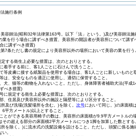
師法施行条例
、美容師法
(昭和32年法律第163号。以下「法」という。)
及び美容師法施
の業を行う場合に講ずべき措置、美容所の開設者が美容所について講ず
合に講ずべき措置)
法第7条ただし書の規定により美容所以外の場所において美容の業を行う
規定する衛生上必要な措置は、次のとおりとする。
に着手する前に、客1人ごとに石けんで洗うこと。
て等皮膚に接する紙製品を使用する場合は、客1人ごとに新しいものと
等は、安全なものを適正に使用し、適切に保管すること。
、犬、猫等の動物を入れないこと。
ただし、身体障害者補助犬法
(平成1
ずべき措置)
4号に規定する衛生上必要な措置は、次のとおりとする。
部、住居及び美容所以外の施設と隔壁等により区分すること。
場所及び洗場
(洗髪場所を含む。)
を除く。
次号
において同じ。)
の床面積は
、6平方メートル)
以上とすること。
ことができる美容用椅子の数は、美容所の床面積が9.9平方メートルの場
はその超える部分の床面積2平方メートルにつき1脚を加算した数とする
場所を除く。)
に流水式の洗髪設備を設けること。
ただし、頭髪に係る施
ない。