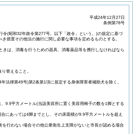
平成24年12月27日
条例第78号
行令
(昭和32年政令第277号。以下「政令」という。)
の規定に基づ
べき措置その他法の施行に関し必要な事項を定めるものとする。
ときは、消毒を行うための器具、消毒薬品等を携行しなければなら
取り替えること。
4年法律第49号)
第2条第1項に規定する身体障害者補助犬を除く。
、9.9平方メートル
(当該美容所に置く美容用椅子の数を1脚とする
合にあっては4脚までとし、その床面積が9.9平方メートルを超え
。
術を行わない場合その他公衆衛生上支障がないと市長が認める場合