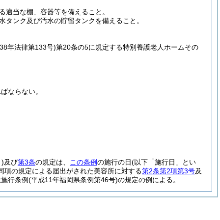
る適当な棚、容器等を備えること。
水タンク及び汚水の貯留タンクを備えること。
38年法律第133号)
第20条の5に規定する特別養護老人ホームその
ればならない。
。
)
及び
第3条
の規定は、
この条例
の施行の日
(以下「施行日」とい
に同項の規定による届出がされた美容所に対する
第2条第2項第3号
及
法施行条例
(平成11年福岡県条例第46号)
の規定の例による。