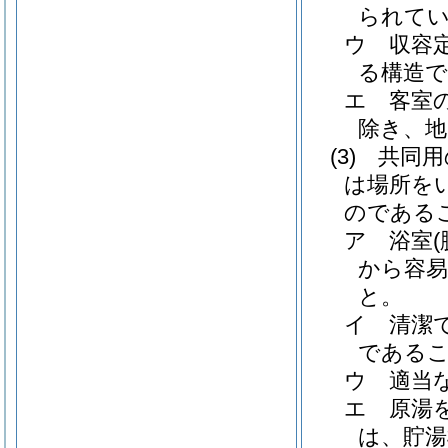
られて
ウ
収容
る構造
エ
客室
除き、
(3)
共同用
は場所を
のである
ア
浴室
から容
と。
イ
清潔
である
ウ
適当
エ
原湯
は、貯湯