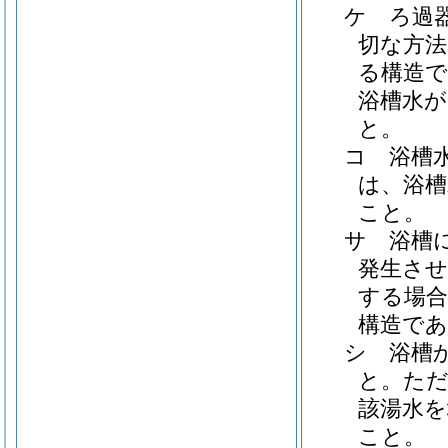
ケ
ろ過
切な方
る構造
浴槽水が
と。
コ
浴槽
は、浴槽
こと。
サ
浴槽
発生させ
する場
構造で
シ
浴槽
と。
た
該湯水を
こと。