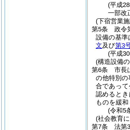
(平成2
一部改
(下宿営業
第5条
政令
設備の基準
文
及び
第3
(平成3
(構造設備の
第6条
市長
の他特別の
合であって
認めるとき
ものを緩和
(令和5
(社会教育
第7条
法第