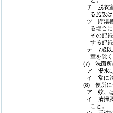
と。
チ
脱衣
る施設は
ツ
貯湯
る場合に
その記録
する記録
テ
7歳
室を除く
(7)
洗面所
ア
湯水
イ
常に
(8)
便所に
ア
蚊、
イ
清掃
こと。