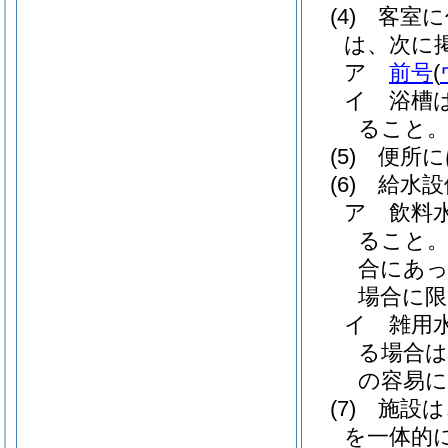
(4)
客室に
は、次に
ア
前号
(
イ
浴槽
ること
(5)
便所に
(6)
給水設
ア
飲料
ること
合にあっ
場合に限
イ
雑用
る場合は
の容易
(7)
施設は
を一体的