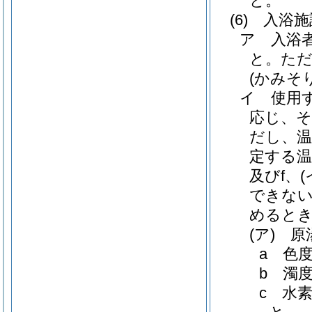
と。
(6)
入浴施
ア
入浴
と。
た
(かみそ
イ
使用
応じ、
だし、温
定する温
及びf、
(
できない
めると
(ア)
原
a
色
b
濁
c
水素