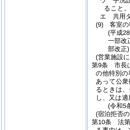
ウ
手洗
ること
エ
共用
(9)
客室の
(平成2
一部改
部改正)
(営業施設
第9条
市長
の他特別の
あって公衆
るときは、
し、又は適
(令和5
(宿泊拒否の
第10条
法