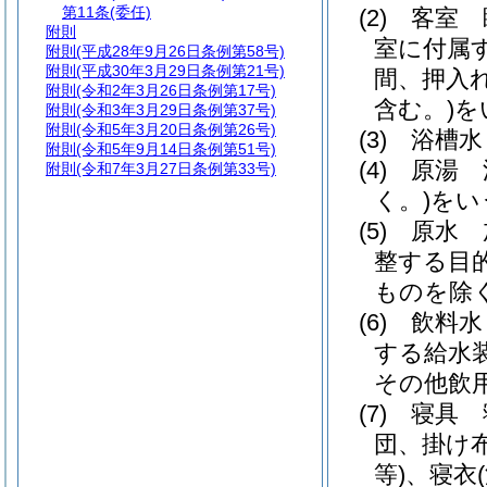
第11条
(委任)
(2)
客室 
附則
室に付属
附則
(平成28年9月26日条例第58号)
附則
(平成30年3月29日条例第21号)
間、押入
附則
(令和2年3月26日条例第17号)
含む。)
を
附則
(令和3年3月29日条例第37号)
附則
(令和5年3月20日条例第26号)
(3)
浴槽水
附則
(令和5年9月14日条例第51号)
(4)
原湯 
附則
(令和7年3月27日条例第33号)
く。)
をい
(5)
原水 
整する目
ものを除く
(6)
飲料水
する給水
その他飲
(7)
寝具 
団、掛け
等)
、寝衣