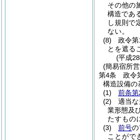
その他の
構造であ
し規則で
ない。
(8)
政令第
とを遮る
(平成2
(簡易宿所
第4条
政令
構造設備の
(1)
前条第
(2)
適当な
業形態及
たすもの
(3)
前号
の
ことがで