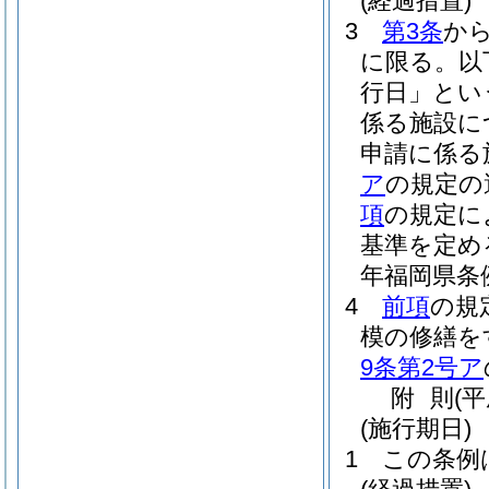
(経過措置)
3
第3条
か
に限る。以
行日」とい
係る施設に
申請に係る
ア
の規定の
項
の規定に
基準を定め
年福岡県条例
4
前項
の規
模の修繕を
9条第2号ア
附
則
(
(施行期日)
1
この条例