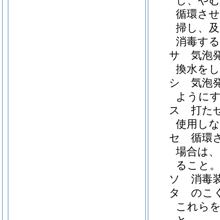
し、や
循環さ
掃し、及
消毒す
サ
気泡
換水を
シ
気泡
ように
ス
打た
使用し
セ
循環
場合は、
ること
ソ
消毒
タ
のこ
これら