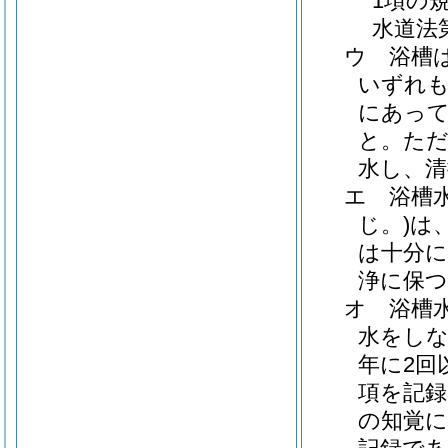
1項の
水道法
ウ
浴槽
いずれ
にあって
と。
ただ
水し、清
エ
浴槽
じ。)
は
は十分
浄に保
オ
浴槽
水をしな
年に2回
項を記録
の知覚