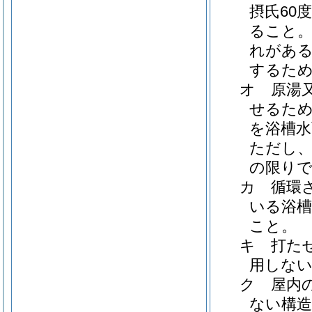
摂氏60
ること
れがあ
するた
オ
原湯
せるた
を浴槽水
ただし
の限り
カ
循環
いる浴槽
こと。
キ
打た
用しな
ク
屋内
ない構