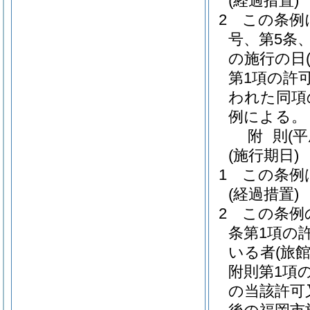
(経過措置)
2
この条例
号、第5条
の施行の日
第1項の許
われた同項
例による。
附
則
(
(施行期日)
1
この条例
(経過措置)
2
この条例
条第1項の
いる者
(旅
附則第1項
の当該許可