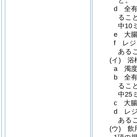
と。
d
全
るこ
中1
e
大
f
レジ
ある
(イ)
浴
a
濁
b
全
るこ
中2
c
大
d
レジ
ある
(ウ)
飲