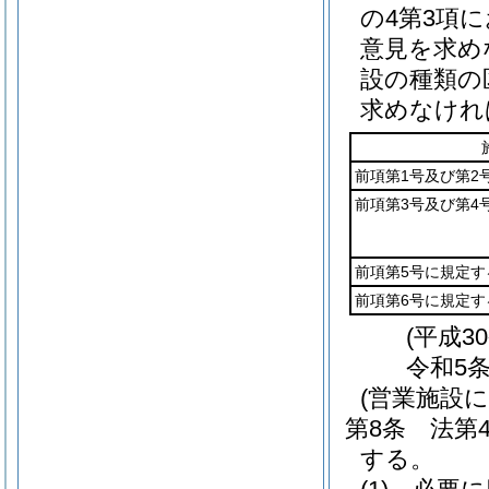
の4第3項
意見を求め
設の種類の
求めなけれ
前項第1号及び第2
前項第3号及び第4
前項第5号に規定す
前項第6号に規定す
(平成3
令和5条
(営業施設
第8条
法第
する。