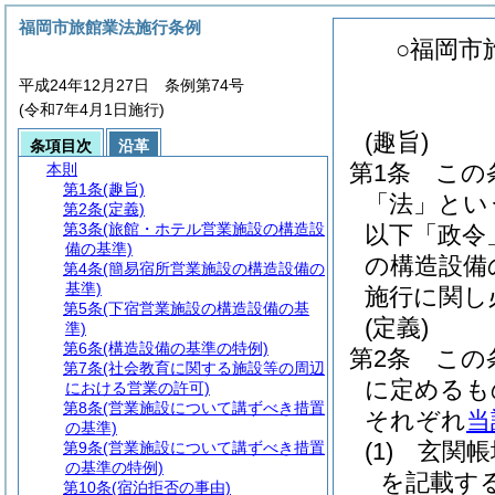
福岡市旅館業法施行条例
○福岡市
平成24年12月27日 条例第74号
(令和7年4月1日施行)
(趣旨)
条項目次
沿革
第1条
この
本則
第1条
(趣旨)
「法」とい
第2条
(定義)
第3条
(旅館・ホテル営業施設の構造設
以下「政令
備の基準)
の構造設備
第4条
(簡易宿所営業施設の構造設備の
基準)
施行に関し
第5条
(下宿営業施設の構造設備の基
(定義)
準)
第6条
(構造設備の基準の特例)
第2条
この
第7条
(社会教育に関する施設等の周辺
に定めるも
における営業の許可)
第8条
(営業施設について講ずべき措置
それぞれ
当
の基準)
(1)
玄関帳
第9条
(営業施設について講ずべき措置
の基準の特例)
を記載す
第10条
(宿泊拒否の事由)