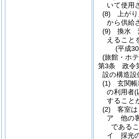
いて使用
(8)
上がり
から供給
(9)
換水 
えること
(平成3
(旅館・ホ
第3条
政令
設の構造設
(1)
玄関帳
の利用者
すること
(2)
客室は
ア
他の
である
イ
採光