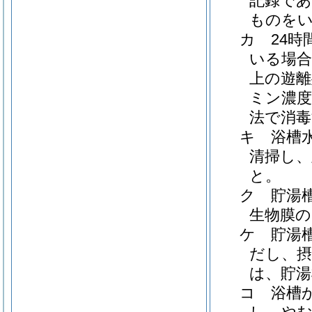
記録であ
ものをい
カ
24
いる場合
上の遊離
ミン濃
法で消
キ
浴槽
清掃し、
と。
ク
貯湯
生物膜の
ケ
貯湯
だし、摂
は、貯湯
コ
浴槽