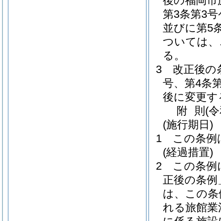
後の福岡市
第3条第3
並びに第5
ついては、
る。
3
改正後の
号、第4条
後に変更す
附
則
(
(施行期日)
1
この条例
(経過措置)
2
この条例
正後の条例
は、この条
れる旅館業