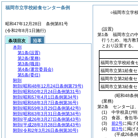
福岡市立学校給食センター条例
○福岡市立学
昭和47年12月28日 条例第81号
(設置)
(令和2年8月1日施行)
第1条
福岡市立の
行うため、地方教
条項目次
沿革
とおり設置する。
本則
第1条
(設置)
第2条
(業務)
福岡市立学校給食
第3条
(職員)
第4条
(運営委員会)
福岡市立第1給食セ
第5条
(委任)
福岡市立第2給食セ
附則
附則
(昭和48年12月24日条例第79号)
福岡市立第3給食セ
附則
(昭和50年2月24日条例第31号)
(昭和48条
附則
(昭和57年4月1日条例第34号)
(業務)
附則
(昭和58年3月7日条例第36号)
第2条
センターは
附則
(昭和59年3月29日条例第42号)
(1)
中学校及び特
附則
(昭和63年3月31日条例第34号)
(2)
食器、食缶等
附則
(平成26年3月27日条例第43号)
(3)
前2号
に掲げ
附則
(平成28年3月28日条例第43号)
(4)
前3号
に掲げ
附則
(令和2年3月26日条例第30号)
(平成26条