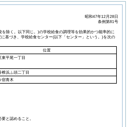
昭和47年12月28日
条例第81号
校を除く。以下同じ。)
の学校給食の調理等を効果的かつ能率的に
定に基づき、学校給食センター
(以下「センター」という。)
を次の
位置
区東平尾一丁目
香椎浜ふ頭二丁目
今宿青木
必要と認めること。