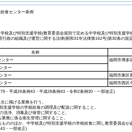
校給食センター条例
中学校及び特別支援学校
(教育委員会規則で定める中学校及び特別支援学
育行政の組織及び運営に関する法律
(昭和31年法律第162号)
第30条の規
名称
センター
福岡市博多
ンター
ンター
福岡市東区
ンター
福岡市西区
例79・平成26条例43・平成28条例43・令和2条例30・一部改正)
、次に掲げる業務を行う。
別支援学校の学校給食の調理及び配送に関すること。
の洗浄、消毒及び保管に関すること。
る業務に係る衛生管理に関すること。
るもののほか、中学校及び特別支援学校の学校給食に関し教育委員会が
例43・一部改正)