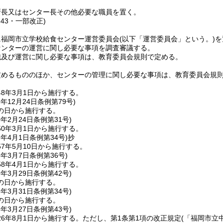
所長又はセンター長その他必要な職員を置く。
例43・一部改正)
に福岡市立学校給食センター運営委員会
(以下「運営委員会」という。)
を
センターの運営に関し必要な事項を調査審議する。
織及び運営に関し必要な事項は、教育委員会規則で定める。
定めるもののほか、センターの管理に関し必要な事項は、教育委員会規
8年3月1日から施行する。
8年12月24日
条例第79号)
の日から施行する。
0年2月24日
条例第31号)
0年3月1日から施行する。
7年4月1日
条例第34号)
抄
7年5月10日から施行する。
8年3月7日
条例第36号)
8年4月1日から施行する。
9年3月29日
条例第42号)
の日から施行する。
3年3月31日
条例第34号)
の日から施行する。
6年3月27日
条例第43号)
6年8月1日から施行する。
ただし、第1条第1項の改正規定
(「福岡市立