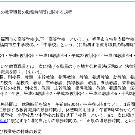
校の教育職員の勤務時間等に関する規程
、福岡市立高等学校
(以下「高等学校」という。)
、福岡市立特別支援学校
福岡市立中学校
(以下「中学校」という。)
に勤務する教育職員の勤務時
令1・平成6教訓令5・平成19教訓令4・平成22教訓令2・平成29教訓令4
おいて教育職員とは、次に掲げる職員のうち地方公務員法
(昭和25年法律第
職員を除く。)
をいう。
長、副校長、教頭、主幹教諭、指導教諭、教諭、養護教諭、助教諭、養
の校長、副校長、教頭、主幹教諭、指導教諭、教諭、養護教諭、栄養教
学校の校長、副校長、教頭、主幹教諭、指導教諭、教諭、養護教諭、栄
訓令2・全改、平成23教訓令2・平成29教訓令4・平成31教訓令5・令和2
務時間は、休憩時間を除き、午前8時30分から午後5時までとし、1週間
に勤務する教育職員の勤務時間は、休憩時間を除き、午前8時30分から午後
支援学校、小学校及び中学校の校長
(以下「校長」という。)
は、次に掲げ
同項
に規定する1週間当たりの勤務時間
(以下「正規の週勤務時間」という
び授業等の特殊の必要