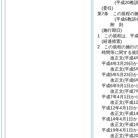
(平成20教
(委任)
第7条
この規程の
(平成6教訓
附
則
(施行期日)
1
この規程は、平成
(経過措置)
2
この規程の施行
時間等に関する規
改正文
(平成4
平成4年3月29日
改正文
(平成5
平成5年5月23日
改正文
(平成6
平成6年9月1日か
改正文
(平成7
平成7年4月1日か
改正文
(平成1
平成12年4月1日
改正文
(平成1
平成14年4月1日
改正文
(平成1
平成19年4月1日
改正文
(平成2