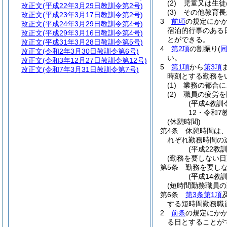
(2)
児童又は生徒
改正文
(平成22年3月29日教訓令第2号)
(3)
その他教育長
改正文
(平成23年3月17日教訓令第2号)
3
前項
の規定にか
改正文
(平成24年3月29日教訓令第4号)
宿泊的行事のある
改正文
(平成29年3月16日教訓令第4号)
とができる。
改正文
(平成31年3月28日教訓令第5号)
4
第2項
の割振り
(
同
改正文
(令和2年3月30日教訓令第6号)
い。
改正文
(令和3年12月27日教訓令第12号)
5
第1項
から
第3項
改正文
(令和7年3月31日教訓令第7号)
時刻とする勤務を
(1)
業務の都合に
(2)
職員の疲労を
(平成4教訓
12・令和7
(休憩時間)
第4条
休憩時間は
れぞれ勤務時間の
(平成22教
(勤務を要しない日
第5条
勤務を要し
(平成14教
(短時間勤務職員の
第6条
第3条第1項
する短時間勤務職
2
前条
の規定にか
る日とすることが