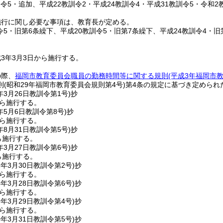
訓令5・追加、平成22教訓令2・平成24教訓令4・平成31教訓令5・令和2
施行に関し必要な事項は、教育長が定める。
令5・旧第6条繰下、平成20教訓令5・旧第7条繰下、平成24教訓令4・旧
3年3月3日から施行する。
の際、
福岡市教育委員会職員の勤務時間等に関する規則
(平成3年福岡市
則
(昭和29年福岡市教育委員会規則第4号)
第4条の規定に基づき定められ
年3月26日
教訓令第1号)
抄
から施行する。
年5月6日
教訓令第8号)
抄
から施行する。
年8月31日
教訓令第5号)
抄
ら施行する。
年3月27日
教訓令第6号)
抄
ら施行する。
2年3月30日
教訓令第2号)
抄
から施行する。
4年3月28日
教訓令第6号)
抄
から施行する。
9年3月29日
教訓令第4号)
抄
から施行する。
0年3月31日
教訓令第5号)
抄