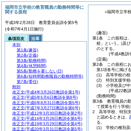
福岡市立学校の教育職員の勤務時間等に
関する規程
○福岡市立学
平成3年2月28日 教育委員会訓令第5号
(令和7年4月1日施行)
(趣旨)
第1条
この規程は
条項目次
沿革
校」という。)
及び
本則
のとする。
第1条
(趣旨)
(平成4教訓
第2条
(定義)
(定義)
第3条
(勤務時間)
第2条
この規程に
第4条
(休憩時間)
第1項各号に掲げる
第5条
(勤務を要しない日)
(1)
高等学校の校
第6条
(短時間勤務職員の勤務時間等)
(2)
特別支援学校
第7条
(委任)
(3)
小学校及び中
附則
(平成22教
改正文
(平成4年3月26日教訓令第1号)
(勤務時間)
改正文
(平成5年5月6日教訓令第8号)
第3条
教育職員の勤
改正文
(平成6年8月31日教訓令第5号)
て授業を行う学校
改正文
(平成7年3月27日教訓令第6号)
2
高等学校、特別
改正文
(平成12年3月30日教訓令第2号)
と認めるときは、
改正文
(平成14年3月28日教訓令第6号)
る。
改正文
(平成19年3月29日教訓令第4号)
(1)
学校の種別及
改正文
(平成20年3月31日教訓令第5号)