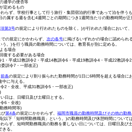
の通学の便否等
が定めるもの
かわらず、学校行事として行う旅行・集団宿泊的行事であって泊を伴う
日の属する週を含む4週間ごとの期間につき1週間当たりの勤務時間が
項第3号
の規定により行われたものを除く。)
が行われた場合において、
までの規定にかかわらず、
次の各号
に掲げるいずれかの場合に認められ
いう。)
を行う職員の勤務時間については、教育長が別に定める。
よる場合
回復する必要がある場合
令1・平成12教訓令2・平成14教訓令6・平成19教訓令4・平成22教訓令
教委訓令7・一部改正)
、
前条
の規定により割り振られた勤務時間が1日に6時間を超える場合にお
途中に与える。
訓令2・全改、平成31教訓令5・一部改正)
)
ない日は、日曜日及び土曜日とする。
訓令6・全改)
勤務時間等)
及び
第4条
の規定にかかわらず、
福岡市職員の勤務時間及びその他の勤務
員
(以下「短時間勤務職員」という。)
の勤務時間及び休憩時間について
かわらず、短時間勤務職員の勤務を要しない日については、日曜日及び土
できる。