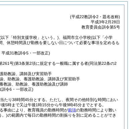
(平成22教訓令2・題名改称)
平成3年2月28日
教育委員会訓令第5号
(以下「特別支援学校」という。)
、福岡市立小学校
(以下「小学
間、休憩時間及び勤務を要しない日について必要な事項を定めるも
・平成31教訓令5・一部改正)
261号)
第3条第2項に規定する一般職に属する者
(同法第22条の2
護助教諭、講師及び実習助手
諭、助教諭、養護助教諭、講師及び実習助手
養教諭、助教諭、養護助教諭及び講師
教訓令6・一部改正)
当たり38時間45分とする。
ただし、夜間その他特別な時間におい
5時まで又は午後1時15分から午後9時45分までとする。
る事由により、教育職員の勤務時間が
前項
の勤務時間により難い
。)
の範囲内で毎日の勤務時間の割振りを別に定めることができ