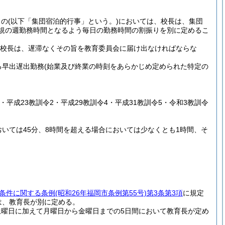
もの
(以下「集団宿泊的行事」という。)
においては、校長は、集団
正規の週勤務時間となるよう毎日の勤務時間の割振りを別に定めるこ
校長は、遅滞なくその旨を教育委員会に届け出なければならな
る早出遅出勤務
(始業及び終業の時刻をあらかじめ定められた特定の
2・平成23教訓令2・平成29教訓令4・平成31教訓令5・令和3教訓令
いては45分、8時間を超える場合においては少なくとも1時間、そ
条件に関する条例
(昭和26年福岡市条例第55号)
第3条第3項
に規定
は、教育長が別に定める。
曜日に加えて月曜日から金曜日までの5日間において教育長が定め