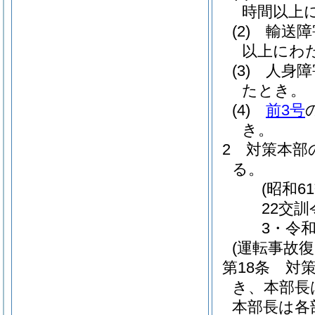
時間以上
(2)
輸送障
以上にわ
(3)
人身障
たとき。
(4)
前3号
き。
2
対策本部
る。
(昭和6
22交
3・令
(運転事故
第18条
対
き、本部長
本部長は各