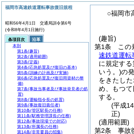
福岡市高速鉄道運転事故復旧規程
○福岡市
昭和56年4月1日 交通局訓令第6号
(令和8年4月1日施行)
(趣旨)
条項目次
沿革
第1条
この
本則
第1条
(趣旨)
速鉄道運転
第2条
(適用範囲)
第3条
(定義)
に規定する
第4条
(応急処置及び復旧の基本)
いう。)
の
第5条
(訓練の計画及び実施)
第6条
(応急処置及び復旧用資材の整
をきたした
備)
め、もつて
第7条
(事故当事者及び事故発見者の処
置)
する。
第8条
(運輸指令長の処置)
(平成1
第9条
(事故復旧責任者)
第10条
(管区駅長の任務)
正)
第11条
(駅務管理課長の任務)
(適用範囲)
第12条
(事故現場での対応)
第13条
(所属長の任務)
第2条
事故
第14条
(非常要員の招集)