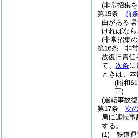
(非常招集
第15条
前
由がある場
ければなら
(非常招集の
第16条
非
故復旧責任
て、
次条
に
ときは、本
(昭和6
正)
(運転事故
第17条
次
局に運転事
する。
(1)
鉄道運