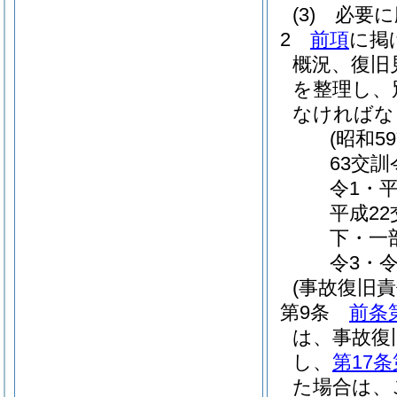
(3)
必要に
2
前項
に掲
概況、復旧
を整理し、
なければな
(昭和5
63交
令1・平
平成2
下・一
令3・
(事故復旧責
第9条
前条
は、事故復
し、
第17条
た場合は、