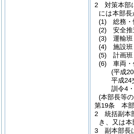
2
対策本部
には本部長
(1)
総務・
(2)
安全推
(3)
運輸班
(4)
施設班
(5)
計画班
(6)
車両・
(平成2
平成2
訓令4
(本部長等の
第19条
本
2
統括副本
き、又は本
3
副本部長