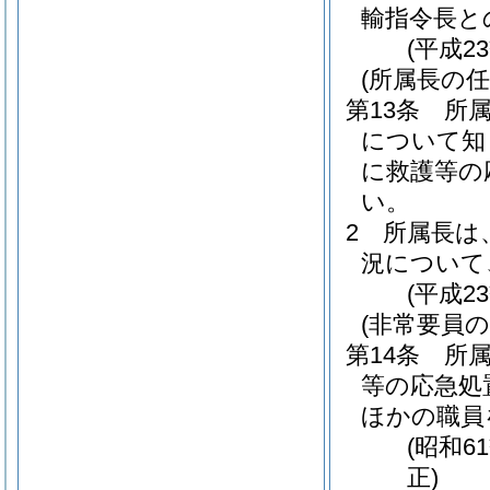
輸指令長と
(平成2
(所属長の任
第13条
所
について知
に救護等の
い。
2
所属長は
況について
(平成2
(非常要員の
第14条
所
等の応急処
ほかの職員
(昭和
正)