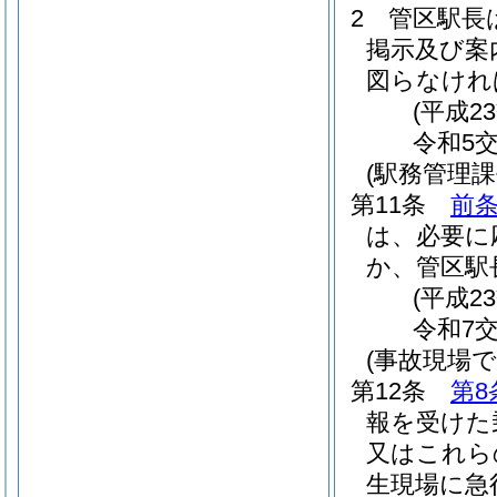
2
管区駅長
掲示及び案
図らなけれ
(平成2
令和5
(駅務管理課
第11条
前条
は、必要に
か、管区駅
(平成2
令和7
(事故現場で
第12条
第8
報を受けた
又はこれら
生現場に急