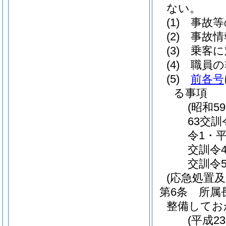
ない。
(1)
事故等
(2)
事故情
(3)
乗客に
(4)
職員の
(5)
前各号
る事項
(昭和5
63交
令1・
交訓令
交訓令
(応急処置
第6条
所属
整備してお
(平成