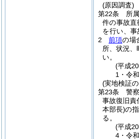
(原因調査)
第22条
所
件の事故直
を行い、事
2
前項
の場
所、状況、
い。
(平成
1・令
(実地検証の
第23条
警
事故復旧責
本部長)
の
る。
(平成
4・令