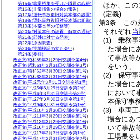
第15条
(非常招集を受けた職員の心得)
ほか、この
第16条
(非常招集の場合の報告)
(定義)
第17条
(運転事故復旧対策本部の設置)
第18条
(運転事故復旧対策本部の組織)
第3条
この
第19条
(本部長等の任務等)
それぞれ
当
第20条
(対策本部の設置、解散の通報)
第21条
(部外に対する発表)
(1)
乗務事
第22条
(原因調査)
た場合に
第23条
(実地検証の立ち会い)
第24条
(委任)
て事故等
改正文
(昭和59年3月29日交訓令第4号)
をいう。
改正文
(昭和61年3月31日交訓令第3号)
改正文
(昭和62年3月30日交訓令第1号)
(2)
保守事
改正文
(昭和63年3月31日交訓令第1号)
改正文
(平成元年3月31日交訓令第1号)
た場合に
改正文
(平成5年3月29日交訓令第2号)
において
改正文
(平成6年3月31日交訓令第2号)
改正文
(平成7年3月30日交訓令第1号)
本保守事
改正文
(平成9年3月31日交訓令第1号)
(3)
車両工
改正文
(平成10年3月30日交訓令第3号)
改正文
(平成11年3月29日交訓令第1号)
場合にあ
改正文
(平成13年3月29日交訓令第1号)
いて事故
改正文
(平成16年3月29日交訓令第1号)
改正文
(平成17年2月3日交訓令第1号)
工場長を
改正文
(平成17年3月31日交訓令第2号)