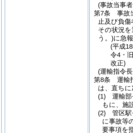
(事故当事
第7条
事故
止及び負傷
その状況を
う。)
に急
(平成1
令4・
改正)
(運輸指令長
第8条
運輸
は、直ちに
(1)
運輸部
もに、施
(2)
管区駅
に事故等
要事項を