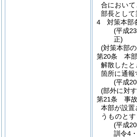
合において
部長として
4
対策本部
(平成
正)
(対策本部
第20条
本
解散したと
箇所に通報
(平成2
(部外に対す
第21条
事
本部が設置
うものとす
(平成2
訓令4