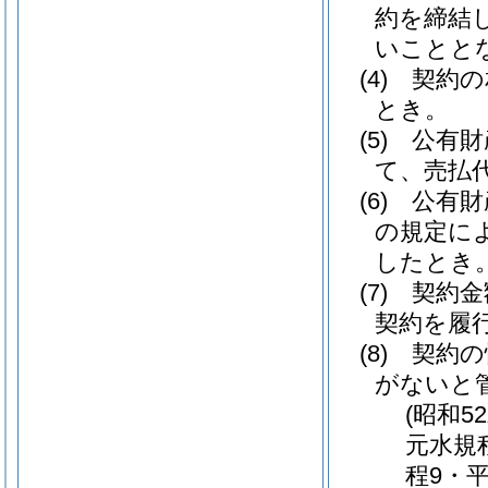
約を締結
いことと
(4)
契約の
とき。
(5)
公有財
て、売払
(6)
公有財
の規定に
したとき
(7)
契約金
契約を履
(8)
契約の
がないと
(昭和5
元水規
程9・平