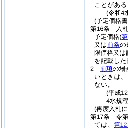
ことがある
(令和4
(予定価格書
第16条
入
予定価格
(
第
又は
前条
の
限価格又は
を記載した
2
前項
の場
いときは、
ない。
(平成1
4水規程
(再度入札
第17条
令第
ては、
第1