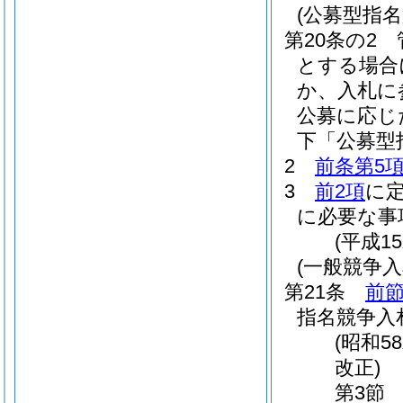
(公募型指名
第20条の2
とする場合
か、入札に
公募に応じ
下「公募型
2
前条第5
3
前2項
に
に必要な事
(平成1
(一般競争
第21条
前
指名競争入
(昭和5
改正)
第3節