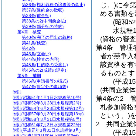
じ。)
に令第
第36条
(権利義務の譲渡等の禁止)
第37条
(違約金の徴収)
める書類を
第38条
(前金払)
(昭和5
第38条の2
(中間前金払)
第39条
(部分払の特約)
水規程1
第4章
検査
第40条
(完了の届出の義務)
(資格の審
第41条
(検査)
第4条
管理
第42条
第43条
(立会い)
者が競争入
第44条
(検査の内容)
該資格を有
第45条
(目的物の受渡し)
第45条の2
(成績の評定)
るものとす
第5章
補則
(平成1
第46条
(申請書等の様式)
第47条
(規定外の事項等)
(共同企業体
附則
第4条の2
附則
(昭和51年4月1日水規程第10号)
附則
(昭和52年3月28日水規程第2号)
札参加資格
附則
(昭和54年6月28日水規程第12号)
附則
(昭和57年9月30日水規程第13号)
という。)
附則
(昭和58年3月31日水規程第5号)
2
共同企業
附則
(昭和61年7月3日水規程第22号)
附則
(平成元年3月31日水規程第8号)
(平成1
附則
(平成4年3月30日水規程第3号)