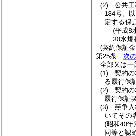
(2)
公共工
184号。
定する保
(平成8
30水規
(契約保証
第25条
次
全部又は一
(1)
契約の
る履行保
(2)
契約の
履行保証
(3)
競争入
いてその
(昭和40年
同等と認