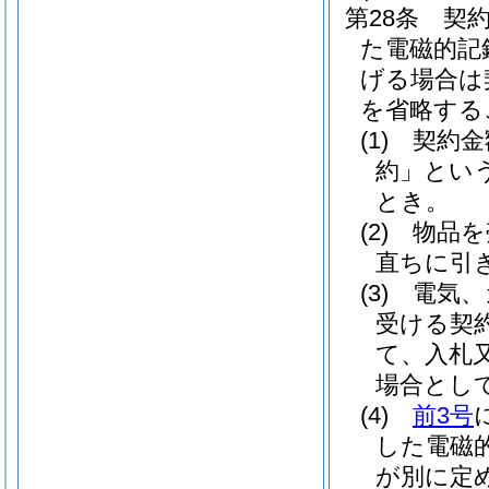
第28条
契
た電磁的記
げる場合は
を省略する
(1)
契約金
約」という
とき。
(2)
物品を
直ちに引
(3)
電気、
受ける契
て、入札
場合とし
(4)
前3号
した電磁
が別に定