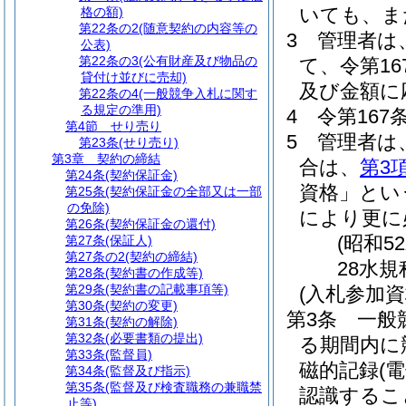
いても、ま
格の額)
第22条の2
(随意契約の内容等の
3
管理者は
公表)
第22条の3
(公有財産及び物品の
て、令第1
貸付け並びに売却)
及び金額に
第22条の4
(一般競争入札に関す
る規定の準用)
4
令第16
第4節
せり売り
5
管理者は
第23条
(せり売り)
第3章
契約の締結
合は、
第3
第24条
(契約保証金)
資格」とい
第25条
(契約保証金の全部又は一部
の免除)
により更に
第26条
(契約保証金の還付)
(昭和5
第27条
(保証人)
第27条の2
(契約の締結)
28水規
第28条
(契約書の作成等)
第29条
(契約書の記載事項等)
(入札参加資
第30条
(契約の変更)
第3条
一般
第31条
(契約の解除)
第32条
(必要書類の提出)
る期間内に
第33条
(監督員)
磁的記録
(
第34条
(監督及び指示)
第35条
(監督及び検査職務の兼職禁
認識するこ
止等)