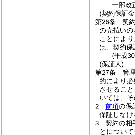
一部改
(契約保証金
第26条
契
の売払いの
ことにより
は、契約保
(平成3
(保証人)
第27条
管
的により必
させること
いては、そ
2
前項
の保
保証しなけ
3
契約の相
とについて