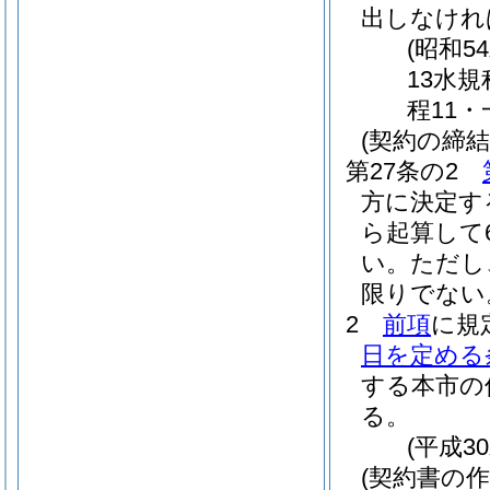
出しなけれ
(昭和5
13水規
程11・
(契約の締結
第27条の2
方に決定す
ら起算して
い。
ただし
限りでない
2
前項
に規
日を定める
する本市の
る。
(平成3
(契約書の作