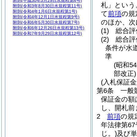
附則
(平成30年3月29日水規程第4号)
札」という
附則
(令和3年8月30日水規程第11号)
附則
(令和4年1月6日水規程第1号)
て
前項
の規
附則
(令和4年12月1日水規程第9号)
のほか、次
附則
(令和6年5月30日水規程第7号)
附則
(令和6年12月26日水規程第13号)
(1)
総合評
附則
(令和7年9月29日水規程第12号)
(2)
総合評
条件が水
準
(昭和5
部改正)
(入札保証金
第6条
一般
保証金の額
し、開札前
2
前項
の規
年法律第67
じ。)
及び