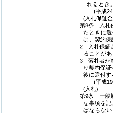
れるとき
(平成2
(入札保証金
第8条
入札
たときに還
は、契約保
2
入札保証
ることがあ
3
落札者が
り契約保証
後に還付す
(平成1
(入札)
第9条
一般
な事項を記
ばならない