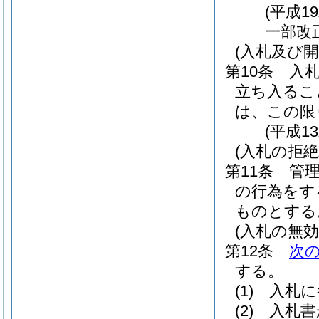
(平成1
一部改
(入札及び
第10条
入
立ち入るこ
は、この限
(平成1
(入札の拒絶
第11条
管
の行為をす
ものとする
(入札の無効
第12条
次
する。
(1)
入札に
(2)
入札書