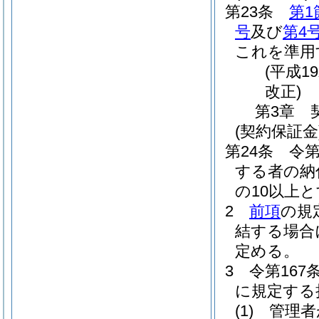
第23条
第1
号
及び
第4
これを準用
(平成1
改正)
第3章
(契約保証金
第24条
令第
する者の納
の10以上
2
前項
の規
結する場合
定める。
3
令第167
に規定する
(1)
管理者