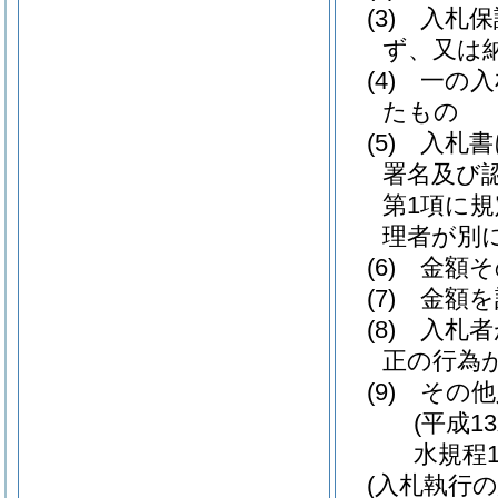
(3)
入札保
ず、又は
(4)
一の入
たもの
(5)
入札書
署名及び
第1項に
理者が別
(6)
金額そ
(7)
金額を
(8)
入札者
正の行為
(9)
その他
(平成1
水規程1
(入札執行