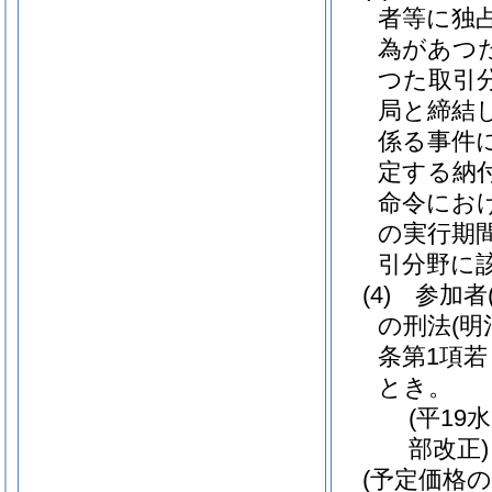
者等に独
為があつ
つた取引
局と締結
係る事件
定する納
命令にお
の実行期間
引分野に
(4)
参加者
の刑法
(明
条第1項若
とき。
(平19
部改正)
(予定価格の