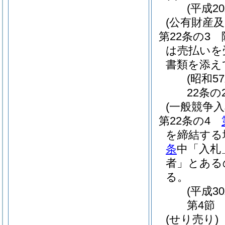
(平成2
(公有財産
第22条の3
は売払いを
書類を添え
(昭和5
22条
(一般競争
第22条の4
を締結する
条
中「入札
者」とある
る。
(平成3
第4節
(せり売り)