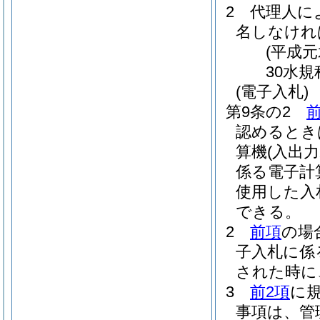
2
代理人に
名しなけれ
(平成元
30水規
(電子入札)
第9条の2
認めるとき
算機
(入出
係る電子計
使用した入
できる。
2
前項
の場
子入札に係
された時に
3
前2項
に
事項は、管