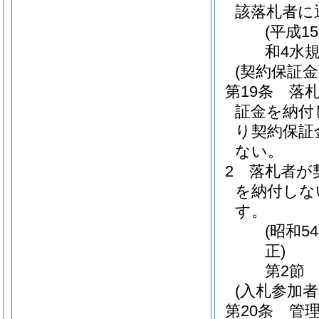
該落札者に
(平成1
和4水
(契約保証金
第19条
落
証金を納付
り契約保証
ない。
2
落札者が
を納付しな
す。
(昭和5
正)
第2節
(入札参加者
第20条
管