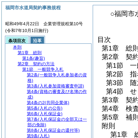
福岡市水道局契約事務規程
○福岡市
昭和49年4月22日 企業管理規程第10号
(令和7年10月1日施行)
目次
条項目次
沿革
第1章
総
本則
第1章
総則
第2章
契
第1条
(趣旨)
第2章
契約の方法
第1節
一
第1節
一般競争入札
第2節
指
第2条
(一般競争入札参加者の資
格)
第3節
随
第3条
(入札参加資格審査申請)
第4節
せ
第4条
(資格の審査及び名簿の作
成)
第3章
契
第4条の2
(共同企業体)
第4章
検
第5条
(入札の公告)
第6条
(入札保証金)
第5章
補
第7条
(入札保証金の全部又は一
附則
部の免除)
第8条
(入札保証金の還付等)
第1章
第9条
(入札)