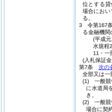
位とする貸
場合におい
る。
3
令第16
る金融機関
(平成元
水規程
11・一
(入札保証
第7条
次の
全部又は一
(1)
一般競
に水道局
き。
(2)
一般競
場合に契