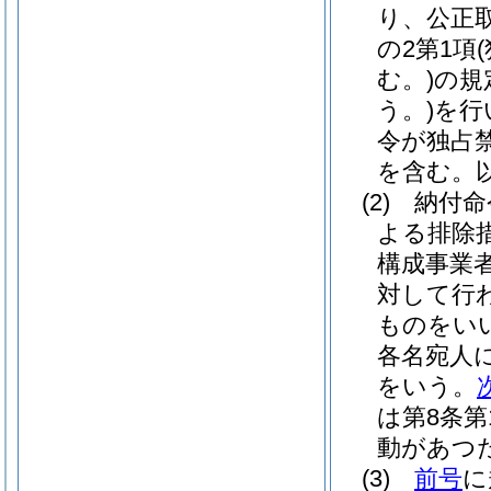
り、公正
の2第1項
む。)
の規
う。)
を行
令が独占
を含む。
(2)
納付命
よる排除
構成事業
対して行
ものをい
各名宛人
をいう。
は第8条
動があつ
(3)
前号
に