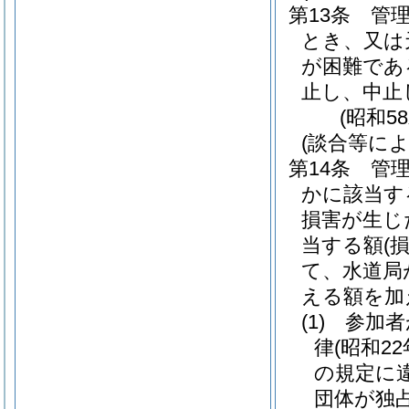
第13条
管
とき、又は
が困難であ
止し、中止
(昭和5
(談合等に
第14条
管
かに該当す
損害が生じ
当する額
(
て、水道局
える額を加
(1)
参加者
律
(昭和2
の規定に
団体が独