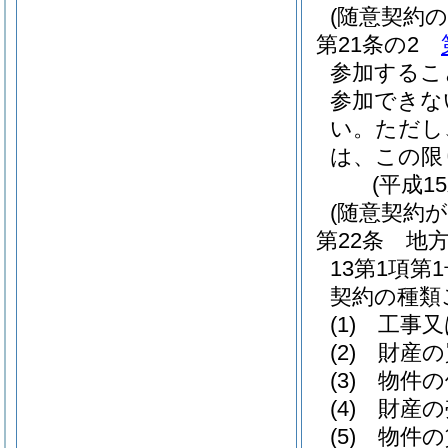
(随意契約の
第21条の2
参加するこ
参加できな
い。
ただし
は、この限
(平成1
(随意契約
第22条
地
13第1項
契約の種類
(1)
工事又
(2)
財産の
(3)
物件の
(4)
財産の
(5)
物件の