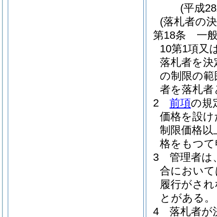
(平成2
(落札者の決
第18条
一
10第1項又
落札者を決
の制限の範
者を落札者
2
前項
の規
価格を設け
制限価格以
格をもつて
3
管理者は
合において
履行がされ
とがある。
4
落札者が