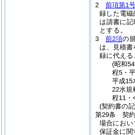
2
前項第1
録した電磁
は請書に記
とする。
3
前2項
の
は、見積書
録に代える
(昭和5
程5・平
平成15
22水規
程11・
(契約書の記
第29条
契
場合におい
保証金に関