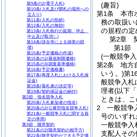
第9条の2
(電子入札)
(趣旨)
第10条
(入札及び開札の場所への
第1条
本市
立入り)
第11条
(入札の拒絶)
務の取扱い
第12条
(入札の無効)
の規程の定
第13条
(入札執行の延期、停止、
中止及び取消し)
第2章
第14条
(談合等による損害の賠
第1節
償)
第15条
(予定価格の作成)
(一般競争
第15条の2
(最低制限価格)
第2条
地方
第15条の3
(調査基準価格)
第16条
(予定価格書)
いう。)
第1
第17条
(再度入札における入札保
証金)
般競争入札
第18条
(落札者の決定等)
理者
(以下
第19条
(契約保証金の納付)
第2節
指名競争入札
ときは、こ
第20条
(入札参加者の指名)
2
一般競争
第20条の2
(公募型指名競争入札)
第21条
(一般競争入札に関する規
号のいずれ
定の準用)
一般競争入
第3節
随意契約
第21条の2
(随意契約の相手方)
支配人その
第22条
(随意契約ができる予定価