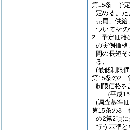
第15条
予
定める。
た
売買、供給
ついてその
2
予定価格
の実例価格
間の長短そ
る。
(最低制限価
第15条の2
制限価格を
(平成1
(調査基準価
第15条の3
の2第2項
行う基準と