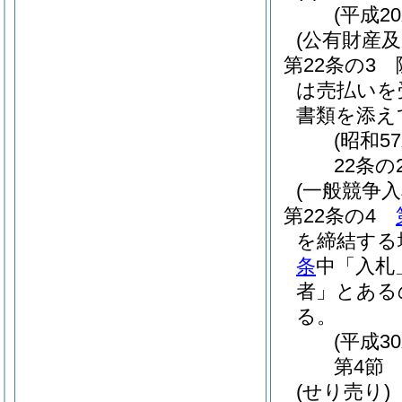
(平成2
(公有財産
第22条の3
は売払いを
書類を添え
(昭和5
22条
(一般競争
第22条の4
を締結する
条
中「入札
者」とある
る。
(平成3
第4節
(せり売り)