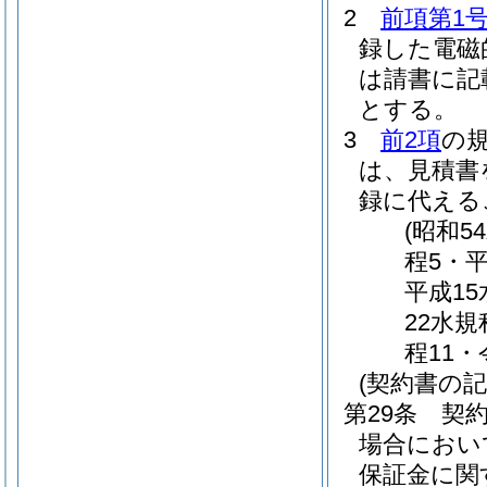
2
前項第1
録した電磁
は請書に記
とする。
3
前2項
の
は、見積書
録に代える
(昭和5
程5・平
平成15
22水規
程11・
(契約書の記
第29条
契
場合におい
保証金に関