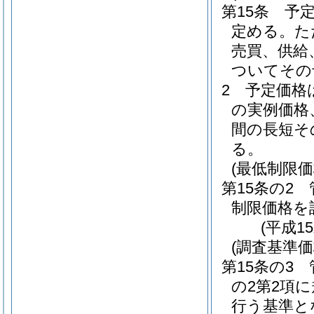
第15条
予
定める。
た
売買、供給
ついてその
2
予定価格
の実例価格
間の長短そ
る。
(最低制限価
第15条の2
制限価格を
(平成1
(調査基準価
第15条の3
の2第2項
行う基準と