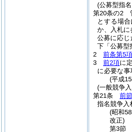
(公募型指名
第20条の2
とする場合
か、入札に
公募に応じ
下「公募型
2
前条第5
3
前2項
に
に必要な事
(平成1
(一般競争
第21条
前
指名競争入
(昭和5
改正)
第3節