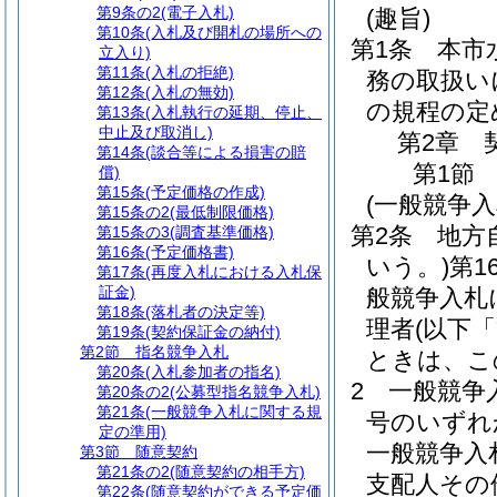
第9条の2
(電子入札)
(趣旨)
第10条
(入札及び開札の場所への
第1条
本市
立入り)
第11条
(入札の拒絶)
務の取扱い
第12条
(入札の無効)
の規程の定
第13条
(入札執行の延期、停止、
中止及び取消し)
第2章
第14条
(談合等による損害の賠
第1節
償)
第15条
(予定価格の作成)
(一般競争
第15条の2
(最低制限価格)
第2条
地方
第15条の3
(調査基準価格)
第16条
(予定価格書)
いう。)
第1
第17条
(再度入札における入札保
証金)
般競争入札
第18条
(落札者の決定等)
理者
(以下
第19条
(契約保証金の納付)
第2節
指名競争入札
ときは、こ
第20条
(入札参加者の指名)
2
一般競争
第20条の2
(公募型指名競争入札)
第21条
(一般競争入札に関する規
号のいずれ
定の準用)
一般競争入
第3節
随意契約
第21条の2
(随意契約の相手方)
支配人その
第22条
(随意契約ができる予定価