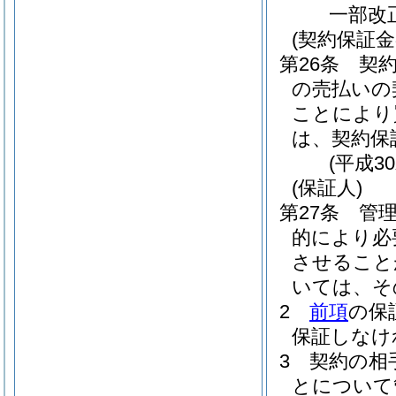
一部改
(契約保証金
第26条
契
の売払いの
ことにより
は、契約保
(平成3
(保証人)
第27条
管
的により必
させること
いては、そ
2
前項
の保
保証しなけ
3
契約の相
とについて