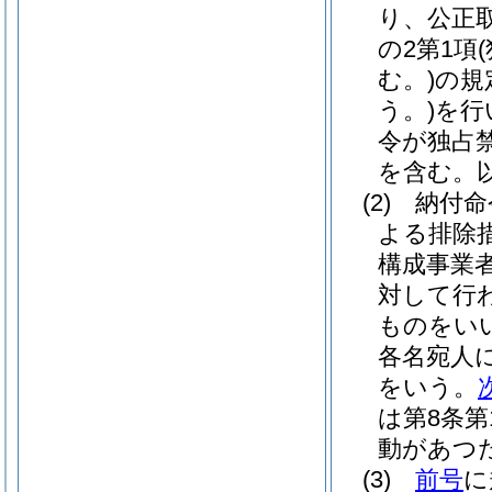
り、公正
の2第1項
む。)
の規
う。)
を行
令が独占
を含む。
(2)
納付命
よる排除
構成事業
対して行
ものをい
各名宛人
をいう。
は第8条
動があつ
(3)
前号
に