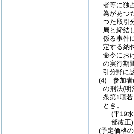
者等に独
為があつ
つた取引
局と締結
係る事件
定する納
命令にお
の実行期間
引分野に
(4)
参加者
の刑法
(明
条第1項若
とき。
(平19
部改正)
(予定価格の