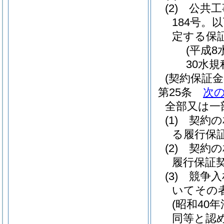
(2)
公共工
184号。
定する保
(平成8
30水規
(契約保証
第25条
次
全部又は一
(1)
契約の
る履行保
(2)
契約の
履行保証
(3)
競争入
いてその
(昭和40年
同等と認