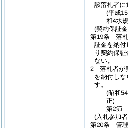
該落札者に
(平成1
和4水
(契約保証金
第19条
落
証金を納付
り契約保証
ない。
2
落札者が
を納付しな
す。
(昭和5
正)
第2節
(入札参加者
第20条
管