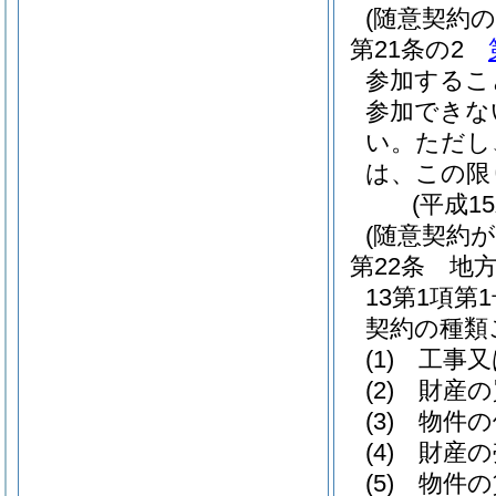
(随意契約の
第21条の2
参加するこ
参加できな
い。
ただし
は、この限
(平成1
(随意契約
第22条
地
13第1項
契約の種類
(1)
工事又
(2)
財産の
(3)
物件の
(4)
財産の
(5)
物件の