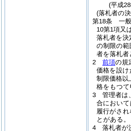
(平成2
(落札者の決
第18条
一
10第1項又
落札者を決
の制限の範
者を落札者
2
前項
の規
価格を設け
制限価格以
格をもつて
3
管理者は
合において
履行がされ
とがある。
4
落札者が