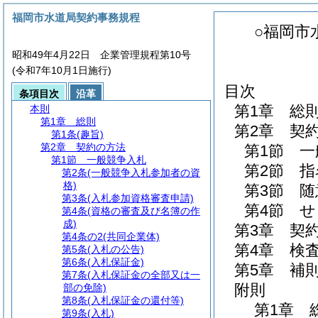
福岡市水道局契約事務規程
○福岡市
昭和49年4月22日 企業管理規程第10号
(令和7年10月1日施行)
目次
条項目次
沿革
第1章
総
本則
第1章
総則
第2章
契
第1条
(趣旨)
第2章
契約の方法
第1節
一
第1節
一般競争入札
第2節
指
第2条
(一般競争入札参加者の資
格)
第3節
随
第3条
(入札参加資格審査申請)
第4節
せ
第4条
(資格の審査及び名簿の作
成)
第3章
契
第4条の2
(共同企業体)
第4章
検
第5条
(入札の公告)
第6条
(入札保証金)
第5章
補
第7条
(入札保証金の全部又は一
附則
部の免除)
第8条
(入札保証金の還付等)
第1章
第9条
(入札)