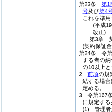
第23条
第1
号
及び
第4
これを準用
(平成1
改正)
第3章
(契約保証金
第24条
令第
する者の納
の10以上
2
前項
の規
結する場合
定める。
3
令第167
に規定する
(1)
管理者