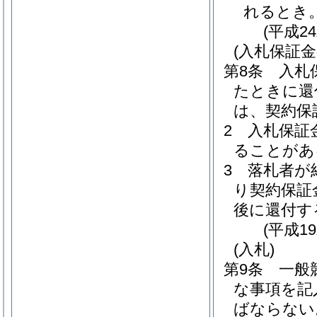
れるとき
(平成2
(入札保証金
第8条
入札
たときに還
は、契約保
2
入札保証
ることがあ
3
落札者が
り契約保証
後に還付す
(平成1
(入札)
第9条
一般
な事項を記
ばならない