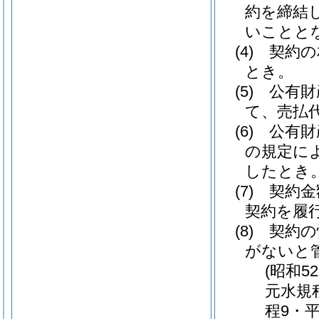
約を締結
いことと
(4)
契約の
とき。
(5)
公有財
て、売払
(6)
公有財
の規定に
したとき
(7)
契約金
契約を履
(8)
契約の
がないと
(昭和5
元水規
程9・平