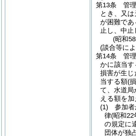
第13条
管
とき、又は
が困難であ
止し、中止
(昭和5
(談合等に
第14条
管
かに該当す
損害が生じ
当する額
(
て、水道局
える額を加
(1)
参加者
律
(昭和2
の規定に
団体が独