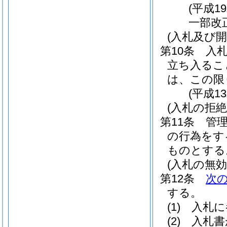
(平成1
一部改
(入札及び
第10条
入
立ち入るこ
は、この限
(平成1
(入札の拒絶
第11条
管
の行為をす
ものとする
(入札の無効
第12条
次
する。
(1)
入札に
(2)
入札書