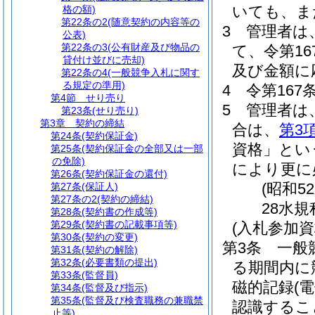
いても、ま
格の額)
第22条の2
(随意契約の内容等の
3
管理者は
公表)
第22条の3
(公有財産及び物品の
て、令第1
貸付け並びに売却)
及び金額に
第22条の4
(一般競争入札に関す
る規定の準用)
4
令第16
第4節
せり売り
5
管理者は
第23条
(せり売り)
第3章
契約の締結
合は、
第3
第24条
(契約保証金)
資格」とい
第25条
(契約保証金の全部又は一部
の免除)
により更に
第26条
(契約保証金の還付)
(昭和5
第27条
(保証人)
第27条の2
(契約の締結)
28水規
第28条
(契約書の作成等)
第29条
(契約書の記載事項等)
(入札参加資
第30条
(契約の変更)
第3条
一般
第31条
(契約の解除)
第32条
(必要書類の提出)
る期間内に
第33条
(監督員)
磁的記録
(
第34条
(監督及び指示)
第35条
(監督及び検査職務の兼職禁
認識するこ
止等)