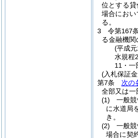
位とする貸
場合におい
る。
3
令第16
る金融機関
(平成元
水規程
11・一
(入札保証
第7条
次の
全部又は一
(1)
一般競
に水道局
き。
(2)
一般競
場合に契