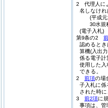
2
代理人に
名しなけれ
(平成元
30水規
(電子入札)
第9条の2
認めるとき
算機
(入出
係る電子計
使用した入
できる。
2
前項
の場
子入札に係
された時に
3
前2項
に
事項は、管