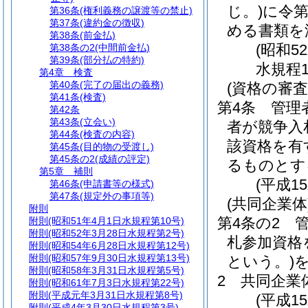
じ。)
に令第
第36条
(権利義務の譲渡等の禁止)
第37条
(違約金の徴収)
める書類を
第38条
(前金払)
(昭和5
第38条の2
(中間前金払)
第39条
(部分払の特約)
水規程1
第4章
検査
第40条
(完了の届出の義務)
(資格の審
第41条
(検査)
第4条
管理
第42条
第43条
(立会い)
者が競争入
第44条
(検査の内容)
該資格を有
第45条
(目的物の受渡し)
第45条の2
(成績の評定)
るものとす
第5章
補則
(平成1
第46条
(申請書等の様式)
第47条
(規定外の事項等)
(共同企業体
附則
第4条の2
附則
(昭和51年4月1日水規程第10号)
附則
(昭和52年3月28日水規程第2号)
札参加資格
附則
(昭和54年6月28日水規程第12号)
附則
(昭和57年9月30日水規程第13号)
という。)
附則
(昭和58年3月31日水規程第5号)
2
共同企業
附則
(昭和61年7月3日水規程第22号)
附則
(平成元年3月31日水規程第8号)
(平成1
附則
(平成4年3月30日水規程第3号)