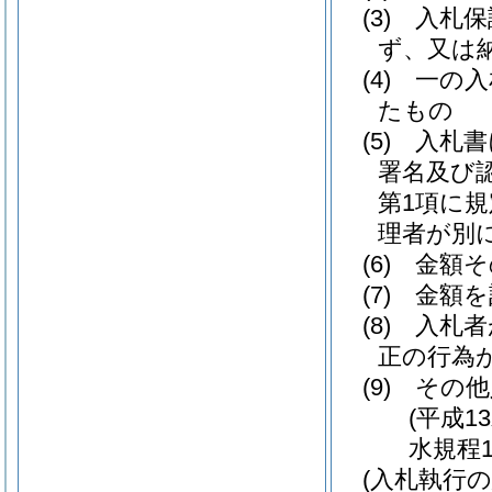
(3)
入札保
ず、又は
(4)
一の入
たもの
(5)
入札書
署名及び
第1項に
理者が別
(6)
金額そ
(7)
金額を
(8)
入札者
正の行為
(9)
その他
(平成1
水規程1
(入札執行