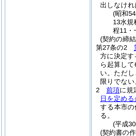
出しなけれ
(昭和5
13水規
程11・
(契約の締結
第27条の2
方に決定す
ら起算して
い。
ただし
限りでない
2
前項
に規
日を定める
する本市の
る。
(平成3
(契約書の作