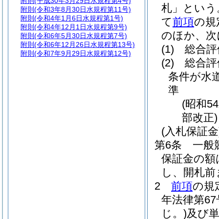
附則
(平成30年3月29日水規程第4号)
札」という
附則
(令和3年8月30日水規程第11号)
附則
(令和4年1月6日水規程第1号)
て
前項
の規
附則
(令和4年12月1日水規程第9号)
のほか、次
附則
(令和6年5月30日水規程第7号)
附則
(令和6年12月26日水規程第13号)
(1)
総合評
附則
(令和7年9月29日水規程第12号)
(2)
総合評
条件が水
準
(昭和5
部改正)
(入札保証金
第6条
一般
保証金の額
し、開札前
2
前項
の規
年法律第67
じ。)
及び