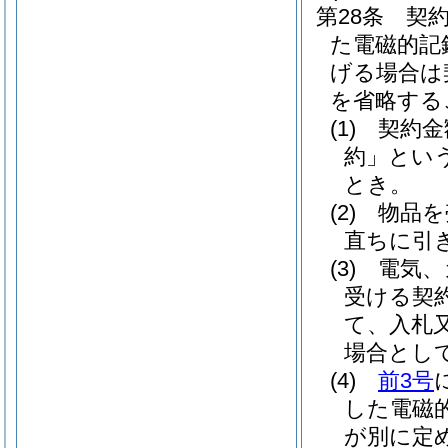
第28条
契
た電磁的記
げる場合は
を省略する
(1)
契約金
約」という
とき。
(2)
物品を
直ちに引
(3)
電気、
受ける契
て、入札
場合とし
(4)
前3号
した電磁
が別に定