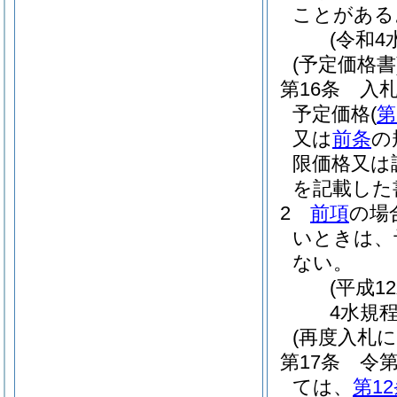
ことがある
(令和4
(予定価格書
第16条
入
予定価格
(
第
又は
前条
の
限価格又は
を記載した
2
前項
の場
いときは、
ない。
(平成1
4水規程
(再度入札
第17条
令第
ては、
第1