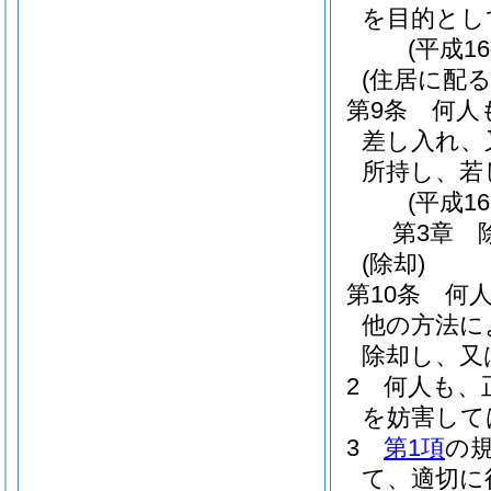
を目的とし
(平成1
(住居に配
第9条
何人
差し入れ、
所持し、若
(平成1
第3章
(除却)
第10条
何
他の方法に
除却し、又
2
何人も、
を妨害して
3
第1項
の
て、適切に