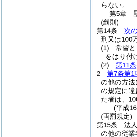
らない。
第5章
(罰則)
第14条
次
刑又は10
(1)
常習と
をはり付
(2)
第11条
2
第7条第1
の他の方法
の規定に違
た者は、1
(平成1
(両罰規定)
第15条
法
の他の従業