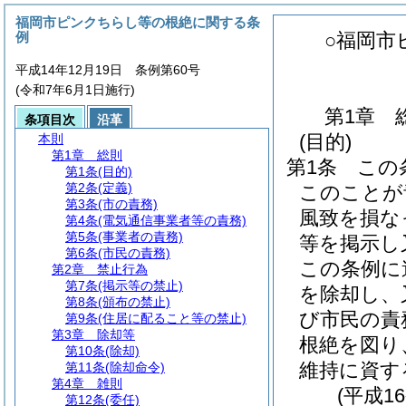
福岡市ピンクちらし等の根絶に関する条
例
○福岡市
平成14年12月19日 条例第60号
(令和7年6月1日施行)
第1章
条項目次
沿革
(目的)
本則
第1章
総則
第1条
この
第1条
(目的)
第2条
(定義)
このことが
第3条
(市の責務)
風致を損な
第4条
(電気通信事業者等の責務)
第5条
(事業者の責務)
等を掲示し
第6条
(市民の責務)
この条例に
第2章
禁止行為
第7条
(掲示等の禁止)
を除却し、
第8条
(頒布の禁止)
び市民の責
第9条
(住居に配ること等の禁止)
第3章
除却等
根絶を図り
第10条
(除却)
維持に資す
第11条
(除却命令)
第4章
雑則
(平成1
第12条
(委任)