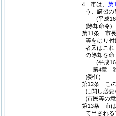
4
市は、
第
う、講習の
(平成1
(除却命令)
第11条
市
等をはり付
者又はこれ
の除却を命
(平成1
第4章
(委任)
第12条
こ
に関し必要
(市民等の意
第13条
市
て出される