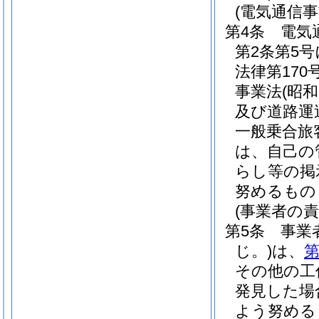
(電気通信
第4条
電気
第2条第5
法律第170号
事業法
(昭和
及び道路運
一般乗合旅
は、自己の
らし等の掲
努めるもの
(事業者の責
第5条
事業
じ。)
は、
第
その他の工
発見した場
よう努める