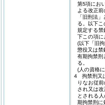
第5項にお
よる改正前
「旧刑法」
る。以下こ
規定する禁
下この項に
(以下「旧
懲役又は禁
有期拘禁刑
る。
(人の資格
4
拘禁刑又
りなお従前
され又は改
とされる人
期拘禁刑に