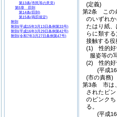
第13条
(市民等の意見)
(定義)
第5章
罰則
第2条
この
第14条
(罰則)
第15条
(両罰規定)
のいずれか
附則
たはり紙、
附則
(平成15年3月13日条例第33号)
附則
(平成16年3月29日条例第42号)
らに類する
附則
(令和7年3月27日条例第47号)
接触する役
(1)
性的好
服姿等の
(2)
性的好
(平成1
(市の責務)
第3条
市は
されたピン
のピンクち
る。
(平成1