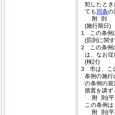
犯したとき
ても
同条
の
附
則
(施行期日)
1
この条例
(罰則に関
2
この条例
は、なお従
(検討)
3
市は、こ
条例の施行
の条例の規
措置を講ず
附
則
(
この条例は
附
則
(