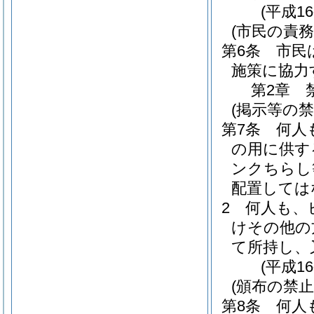
(平成1
(市民の責務
第6条
市民
施策に協力
第2章
(掲示等の禁
第7条
何人
の用に供す
ンクちらし
配置しては
2
何人も、
けその他の
て所持し、
(平成1
(頒布の禁止
第8条
何人