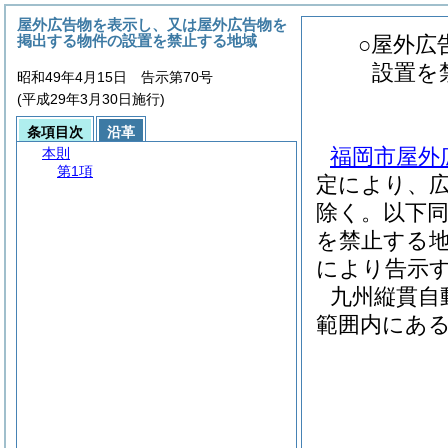
屋外広告物を表示し、又は屋外広告物を
掲出する物件の設置を禁止する地域
○屋外広
設置を
昭和49年4月15日 告示第70号
(平成29年3月30日施行)
条項目次
沿革
福岡市屋外
本則
第1項
定により、
除く。以下同
を禁止する
により告示
九州縦貫自
範囲内にあ