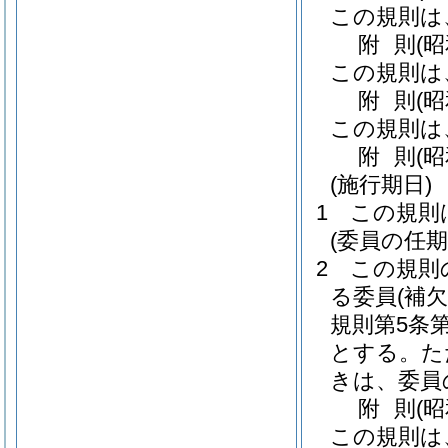
この規則は
附
則
(
この規則は
附
則
(
この規則は
附
則
(
(施行期日)
1
この規則
(委員の任期
2
この規則
る委員
(補
規則第5条
とする。
た
きは、委員
附
則
(
この規則は