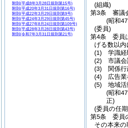
附則
(平成8年3月28日規則第15号)
(組織)
附則
(平成20年3月31日規則第16号)
第3条
審議
附則
(平成22年3月29日規則第9号)
附則
(平成24年3月29日規則第45号)
(昭和4
附則
(平成27年8月24日規則第109号)
(委員)
附則
(平成28年3月28日規則第43号)
附則
(令和7年3月31日規則第21号)
第4条
委員
げる数以内
(1)
学識経
(2)
市議会
(3)
関係行
(4)
広告業
(5)
地域活
(昭和4
正)
(委員の任期
第5条
委員
その本来の