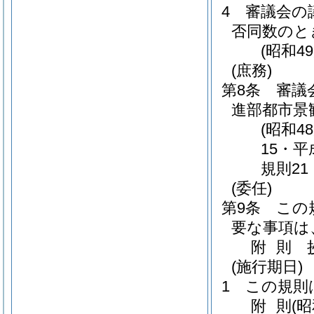
4
審議会の
否同数のと
(昭和4
(庶務)
第8条
審議
進部都市景
(昭和4
15・平
規則21
(委任)
第9条
この
要な事項は
附
則
(施行期日)
1
この規則
附
則
(