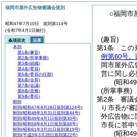
福岡市屋外広告物審議会規則
○福岡市
昭和47年7月10日 規則第114号
(令和7年4月1日施行)
(趣旨)
条項目次
沿革
第1条
この
本則
第1条
(趣旨)
例第60号
第2条
(所掌事務)
第3条
(組織)
岡市屋外広
第4条
(委員)
営に関し必
第5条
(委員の任期)
第6条
(会長)
(昭和4
第7条
(会議)
(所掌事務)
第8条
(庶務)
第9条
(委任)
第2条
審議
附則
り市長が審
附則
(昭和47年8月28日規則第124号)
附則
(昭和48年3月31日規則第44号)
外広告物に
附則
(昭和49年4月1日規則第30号)
市長に答申
附則
(昭和58年8月1日規則第88号)
附則
(昭和61年3月31日規則第19号)
(昭和4
附則
(平成3年3月28日規則第22号)