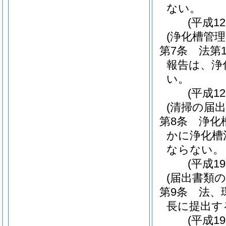
ない。
(平成1
(浄化槽管
第7条
法第
報告は、浄
い。
(平成1
(清掃の届出
第8条
浄化
かに浄化槽
ならない。
(平成1
(届出書類の
第9条
法、
長に提出す
(平成1