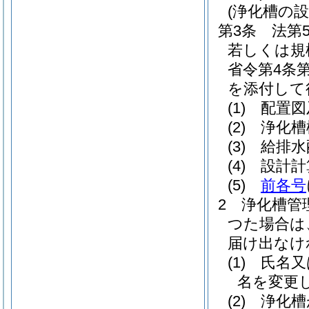
(浄化槽の設
第3条
法第
若しくは規
省令第4条
を添付して
(1)
配置図
(2)
浄化槽
(3)
給排水
(4)
設計計
(5)
前各号
2
浄化槽管
つた場合は
届け出なけ
(1)
氏名又
名を変更
(2)
浄化槽