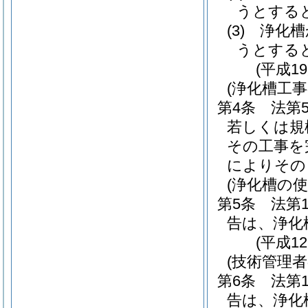
うとする
(3)
浄化槽
うとする
(平成1
(浄化槽工
第4条
法第
若しくは規
その工事を
によりその
(浄化槽の
第5条
法第
告は、浄化
(平成1
(技術管理
第6条
法第
告は、浄化