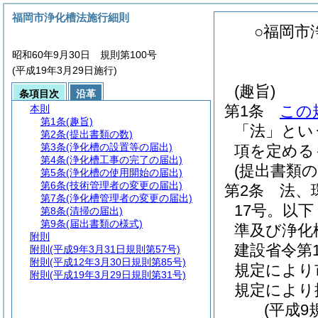
福岡市浄化槽法施行細則
○福岡市
昭和60年9月30日 規則第100号
(平成19年3月29日施行)
(趣旨)
条項目次
沿革
第1条
この
本則
第1条
(趣旨)
「法」とい
第2条
(提出書類の数)
第3条
(浄化槽の設置等の届出)
項を定める
第4条
(浄化槽工事の完了の届出)
(提出書類の
第5条
(浄化槽の使用開始の届出)
第6条
(技術管理者の変更の届出)
第2条
法、
第7条
(浄化槽管理者の変更の届出)
17号。以
第8条
(清掃の届出)
第9条
(届出書類の様式)
準及び浄化
附則
建設省令第
附則
(平成9年3月31日規則第57号)
附則
(平成12年3月30日規則第85号)
規定により
附則
(平成19年3月29日規則第31号)
規定により
(平成9