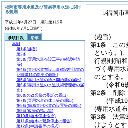
福岡市専用水道及び簡易専用水道に関す
る規則
○福岡市
平成12年4月27日 規則第115号
(令和6年7月1日施行)
(趣旨)
条項目次
沿革
第1条
この
本則
第1条
(趣旨)
という。)
第2条
第3条
(専用水道布設工事の確認申請
行規則
(昭
等)
づく専用水
第4条
(専用水道布設工事確認申請書の
記載事項の変更の届出)
のとする。
第5条
(専用水道の給水開始前の届出)
(令和6
第6条
(専用水道の水道技術管理者の届
出)
第2条
削除
第6条の2
(業務の委託の届出)
(平成19
第7条
(専用水道の休止等の届出)
第8条
(簡易専用水道の設置等の届出)
(専用水道
第9条
(改善の指示等)
第3条
法第
第10条
(給水停止命令)
第11条
(給水の緊急停止の報告)
けようとす
第12条
(申請書等の様式)