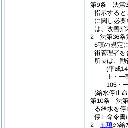
第9条
法第
指示すると
に関し必要
は、改善指
2
法第36
6項の規定
術管理者を
所長は、勧
(平成1
上・一
105・
(給水停止命
第10条
法
る給水を停
停止命令書
2
前項
の給