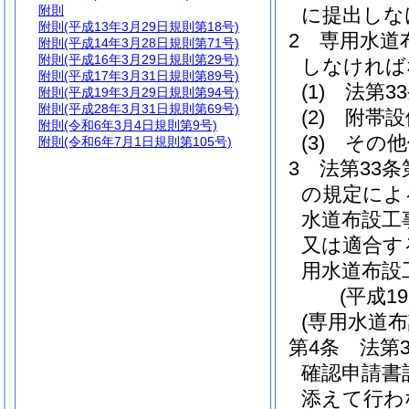
附則
に提出しな
附則
(平成13年3月29日規則第18号)
2
専用水道
附則
(平成14年3月28日規則第71号)
附則
(平成16年3月29日規則第29号)
しなければ
附則
(平成17年3月31日規則第89号)
(1)
法第3
附則
(平成19年3月29日規則第94号)
附則
(平成28年3月31日規則第69号)
(2)
附帯設
附則
(令和6年3月4日規則第9号)
(3)
その他
附則
(令和6年7月1日規則第105号)
3
法第33
の規定によ
水道布設工
又は適合す
用水道布設
(平成1
(専用水道
第4条
法第
確認申請書
添えて行わ