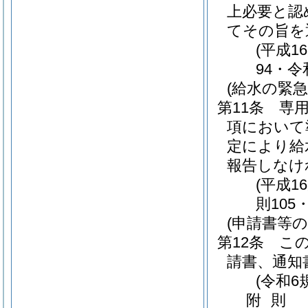
上必要と認
てその旨を
(平成1
94・令
(給水の緊急
第11条
専用
項において
定により給
報告しなけ
(平成1
則105
(申請書等の
第12条
こ
請書、通知
(令和6
附
則