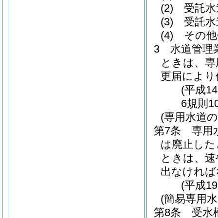
(2)
受託水
(3)
受託水
(4)
その他
3
水道管理
ときは、専
更届により
(平成1
6規則1
(専用水道
第7条
専用
は廃止した
ときは、速
出なければ
(平成1
(簡易専用
第8条
受水