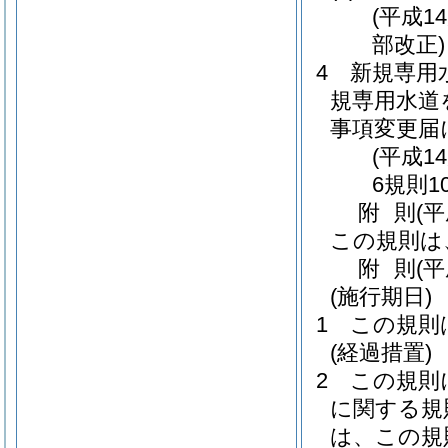
(平成1
部改正)
4
新規専用
規専用水道
事項変更届
(平成1
6規則1
附
則
(
この規則は
附
則
(
(施行期日)
1
この規則
(経過措置)
2
この規則
に関する規
は、この規