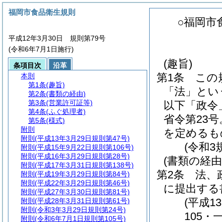
福岡市食品衛生規則
○福岡市
平成12年3月30日 規則第79号
(令和6年7月1日施行)
(趣旨)
条項目次
沿革
第1条
この
本則
第1条
(趣旨)
「法」とい
第2条
(書類の経由)
第3条
(営業許可証等)
以下「政令
第4条
(ふぐ処理者)
省令第23
第5条
(様式)
附則
を定めるも
附則
(平成13年3月29日規則第47号)
(令和3
附則
(平成15年9月22日規則第106号)
附則
(平成16年3月29日規則第28号)
(書類の経由
附則
(平成17年3月31日規則第138号)
第2条
法、
附則
(平成19年3月29日規則第84号)
附則
(平成22年3月29日規則第46号)
に提出する
附則
(平成27年3月30日規則第81号)
(平成1
附則
(平成28年3月31日規則第61号)
附則
(令和3年3月29日規則第24号)
105・
附則
(令和6年7月1日規則第105号)