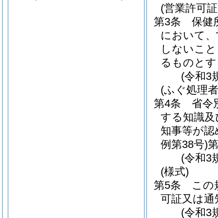
(営業許可証
第3条
保健
において、
しないこと
るものとす
(令和3
(ふぐ処理者
第4条
省令
する知識及
知事等が認
例第38号)
(令和3
(様式)
第5条
この
可証又は通
(令和3