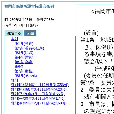
福岡市保健所運営協議会条例
○福岡市
昭和30年3月25日 条例第23号
(令和6年7月1日施行)
(設置)
条項目次
沿革
第1条
地域
本則
第1条
(設置)
き、保健所
第2条
(委員の任期)
第3条
(組織)
る事項を審
第4条
(運営)
議会
(以下
第5条
(会議)
第6条
(平成9
第7条
(庶務)
(委員の任期
第8条
(その他)
附則
第2条
委員
附則
(昭和31年11月12日条例第56号)
2
委員に欠
附則
(昭和55年3月31日条例第23号)
附則
(平成6年9月22日条例第55号)
残任期間と
附則
(平成9年3月31日条例第17号)
3
市長は、
附則
(令和5年12月21日条例第60号)
の規定にか