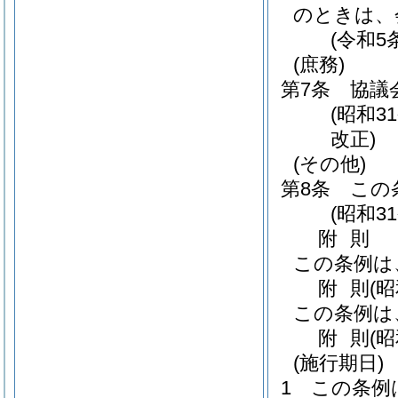
のときは、
(令和5
(庶務)
第7条
協議
(昭和3
改正)
(その他)
第8条
この
(昭和3
附
則
この条例は
附
則
(昭
この条例は
附
則
(
(施行期日)
1
この条例