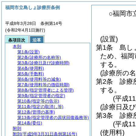
福岡市立島しょ診療所条例
○福岡市
平成8年3月28日 条例第14号
(令和2年4月1日施行)
(設置)
条項目次
沿革
第1条
島し
本則
第1条
(設置)
ため、福岡
第2条
(診療所の名称等)
第3条
(診療日及び診療時間)
する。
第4条
(使用料)
(診療所の名
第5条
(手数料)
第6条
(使用料等の減免)
第2条
診療
第7条
(使用料等の徴収時期)
する。
第8条
(指定管理者による管理)
第9条
(指定管理者の指定)
(平成1
第10条
(指定等の告示)
(診療日及び
第11条
(指定の取消し等)
第12条
(管理の基準)
第3条
診療
第13条
(指定管理者の原状回復義務等)
(平成1
第14条
(委任)
附則
(使用料)
附則
(平成9年3月31日条例第16号)