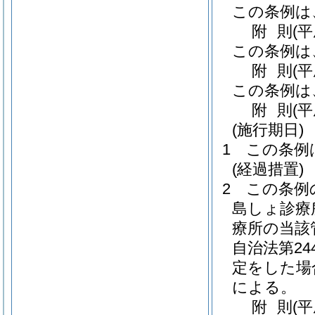
この条例は
附
則
(
この条例は
附
則
(
この条例は
附
則
(
(施行期日)
1
この条例
(経過措置)
2
この条例
島しょ診療
療所の当該
自治法第2
定をした場
による。
附
則
(