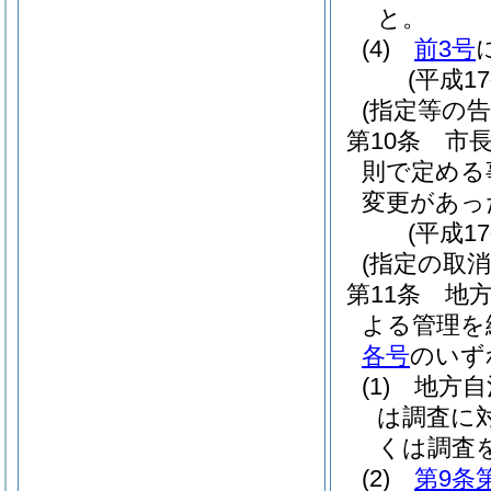
と。
(4)
前3号
(平成1
(指定等の告
第10条
市
則で定める
変更があっ
(平成1
(指定の取消
第11条
地方
よる管理を
各号
のいず
(1)
地方自
は調査に
くは調査
(2)
第9条