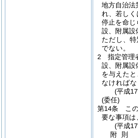
地方自治法
れ、若しく
停止を命じ
設、附属設
ただし、特
でない。
2
指定管理
設、附属設
を与えたと
なければな
(平成1
(委任)
第14条
こ
要な事項は
(平成1
附
則