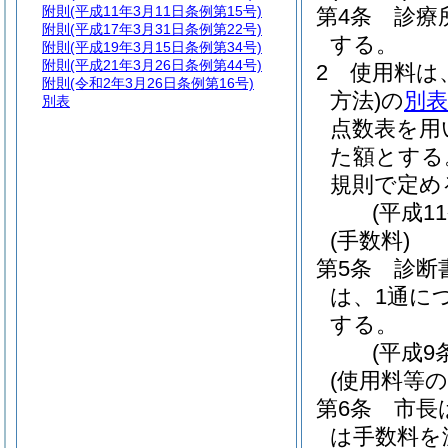
附則
(平成11年3月11日条例第15号)
第4条
診療
附則
(平成17年3月31日条例第22号)
する。
附則
(平成19年3月15日条例第34号)
附則
(平成21年3月26日条例第44号)
2
使用料は
附則
(令和2年3月26日条例第16号)
方法)
の
別表
別表
点数表を用
た額とする
規則で定め
(平成1
(手数料)
第5条
診断
は、1通に
する。
(平成9
(使用料等の
第6条
市長
は手数料を