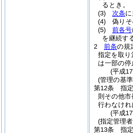
るとき。
(3)
次条
に
(4)
偽りそ
(5)
前各号
を継続す
2
前条
の規
指定を取り
は一部の停
(平成1
(管理の基準
第12条
指
則その他市
行わなけれ
(平成1
(指定管理
第13条
指