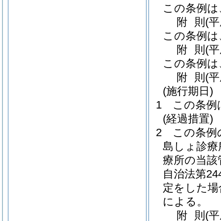
この条例は
附
則
(
この条例は
附
則
(
この条例は
附
則
(
(施行期日)
1
この条例
(経過措置)
2
この条例
島しょ診療
療所の当該
自治法第2
定をした場
による。
附
則
(