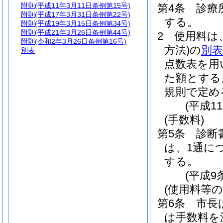
附則
(平成11年3月11日条例第15号)
第4条
診療
附則
(平成17年3月31日条例第22号)
する。
附則
(平成19年3月15日条例第34号)
附則
(平成21年3月26日条例第44号)
2
使用料は
附則
(令和2年3月26日条例第16号)
方法)
の
別表
別表
点数表を用
た額とする
規則で定め
(平成1
(手数料)
第5条
診断
は、1通に
する。
(平成9
(使用料等の
第6条
市長
は手数料を