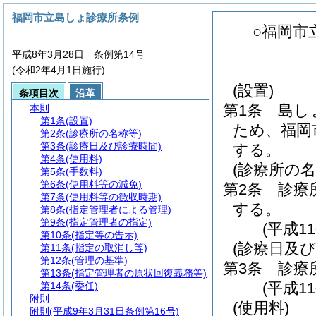
福岡市立島しょ診療所条例
○福岡市
平成8年3月28日 条例第14号
(令和2年4月1日施行)
(設置)
条項目次
沿革
第1条
島し
本則
第1条
(設置)
ため、福岡
第2条
(診療所の名称等)
第3条
(診療日及び診療時間)
する。
第4条
(使用料)
(診療所の名
第5条
(手数料)
第6条
(使用料等の減免)
第2条
診療
第7条
(使用料等の徴収時期)
する。
第8条
(指定管理者による管理)
第9条
(指定管理者の指定)
(平成1
第10条
(指定等の告示)
(診療日及び
第11条
(指定の取消し等)
第12条
(管理の基準)
第3条
診療
第13条
(指定管理者の原状回復義務等)
(平成1
第14条
(委任)
附則
(使用料)
附則
(平成9年3月31日条例第16号)