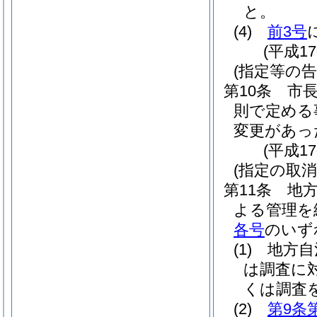
と。
(4)
前3号
(平成1
(指定等の告
第10条
市
則で定める
変更があっ
(平成1
(指定の取消
第11条
地方
よる管理を
各号
のいず
(1)
地方自
は調査に
くは調査
(2)
第9条