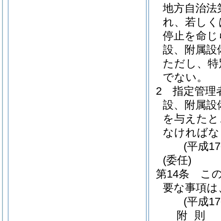
地方自治法
れ、若しく
停止を命じ
設、附属設
ただし、特
でない。
2
指定管理
設、附属設
を与えたと
なければな
(平成1
(委任)
第14条
こ
要な事項は
(平成1
附
則