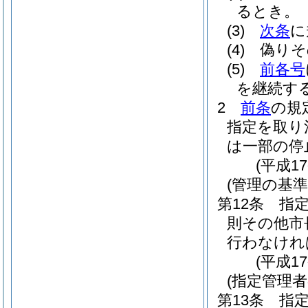
るとき。
(3)
次条
に
(4)
偽りそ
(5)
前各号
を継続す
2
前条
の規
指定を取り
は一部の停
(平成1
(管理の基準
第12条
指
則その他市
行わなけれ
(平成1
(指定管理
第13条
指