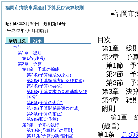
福岡市病院事業会計予算及び決算規則
●福岡市
昭和43年3月30日 規則第14号
(平成22年4月1日施行)
目次
条項目次
沿革
第1章
総
本則
第1章
総則
第2章
予
第1条
(趣旨)
第2章
予算
第1節
予
第1節
予算の編成
第2節
予
第2条
(予算編成の原則)
第3条
(予算編成方針及び要領)
第3節
予
第4条
(予算の要求)
第3章
決
第5条
(予算要求の見積基準及び
区分)
第4章
雑
第6条
(予算の査定)
附則
第7条
(予算関係書類の作成)
第8条
(予算の補正)
第1章
第9条
(暫定予算)
(趣旨)
第2節
予算の執行
第10条
(予算執行の原則)
第1条
この
第11条
(予算の執行計画)