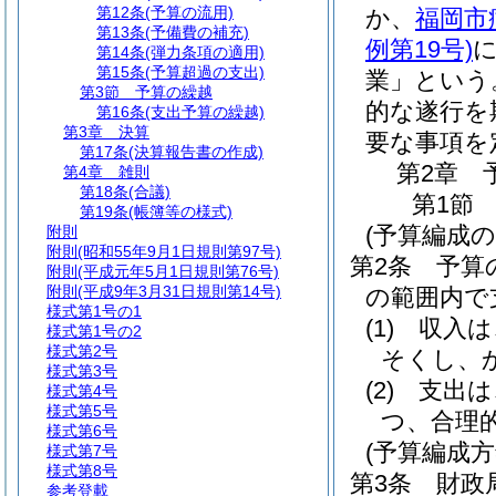
第12条
(予算の流用)
か、
福岡市
第13条
(予備費の補充)
例第19号)
第14条
(弾力条項の適用)
第15条
(予算超過の支出)
業」という
第3節
予算の繰越
的な遂行を
第16条
(支出予算の繰越)
第3章
決算
要な事項を
第17条
(決算報告書の作成)
第2章
第4章
雑則
第18条
(合議)
第1節
第19条
(帳簿等の様式)
(予算編成の
附則
附則
(昭和55年9月1日規則第97号)
第2条
予算
附則
(平成元年5月1日規則第76号)
附則
(平成9年3月31日規則第14号)
の範囲内で
様式第1号の1
(1)
収入は
様式第1号の2
様式第2号
そくし、
様式第3号
(2)
支出は
様式第4号
様式第5号
つ、合理
様式第6号
(予算編成方
様式第7号
様式第8号
第3条
財政
参考登載