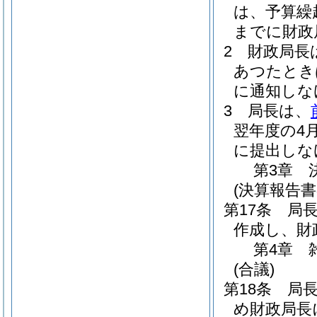
は、予算繰
までに財政
2
財政局長
あつたとき
に通知しな
3
局長は、
翌年度の4
に提出しな
第3章
(決算報告書
第17条
局
作成し、財
第4章
(合議)
第18条
局
め財政局長