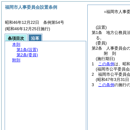
福岡市人事委員会設置条例
○福岡市人事
昭和46年12月22日 条例第54号
(設置)
(昭和46年12月25日施行)
第1条
地方公務員
る。
条項目次
沿革
(委員)
本則
第2条
人事委員会
第1条
(設置)
附
則
第2条
(委員)
(施行期日)
附則
1
この条例
は、昭和
(福岡市公平委員会
2
福岡市公平委員
(昭和47年3月3
3
この条例
の施行の