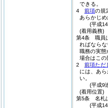
できる。
4
前項
の規
あらかじめ
(平成1
(着用義務)
第4条
職員
ればならな
職務の実態
場合はこの
2
前項ただ
には、あら
い。
(平成9
(着用位置)
第5条
名札
(平成1