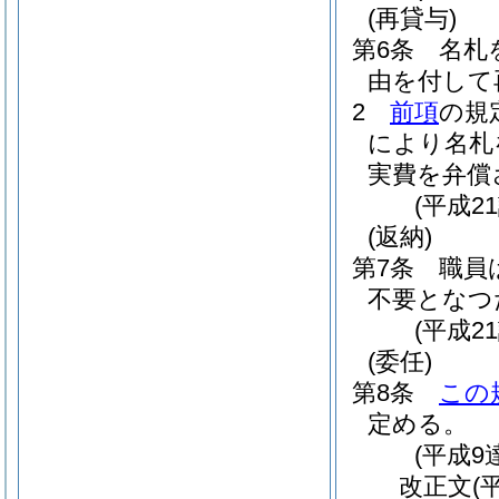
(再貸与)
第6条
名札
由を付して
2
前項
の規
により名札
実費を弁償
(平成2
(返納)
第7条
職員
不要となつ
(平成2
(委任)
第8条
この
定める。
(平成9
改正文
(