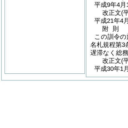
平成9年4
改正文
(
平成21年
附
則
この訓令の
名札規程第3
遅滞なく総
改正文
(
平成30年