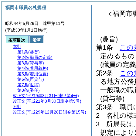
福岡市職員名札規程
○福岡市
昭和44年5月26日 達甲第11号
(平成30年1月1日施行)
(趣旨)
条項目次
沿革
第1条
この
本則
第1条
(趣旨)
定めるもの
第2条
(職員の定義)
第3条
(貸与等)
(職員の定義
第4条
(着用義務)
第2条
この
第5条
(着用位置)
第6条
(再貸与)
る地方公務
第7条
(返納)
一般職の職
第8条
(委任)
改正文
(平成9年3月31日達甲第4号)
(貸与等)
改正文
(平成21年3月30日訓令第9号)
第3条
職員
附則
改正文
(平成29年12月28日訓令第15号)
2
名札の様
3
所属長は
規定により