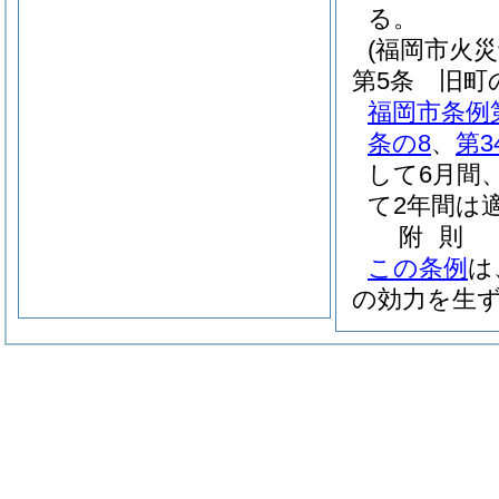
る。
(福岡市火
第5条
旧町
福岡市条例第
条の8
、
第3
して6月間
て2年間は
附
則
この条例
は
の効力を生