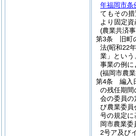
年福岡市条例
てもその措
より固定資
(農業共済
第3条
旧町
法
(昭和22
業」という
事業の例に
(福岡市農
第4条
編入
の残任期間
会の委員の
び農業委員
号の規定に
岡市農業委
2号ア及び