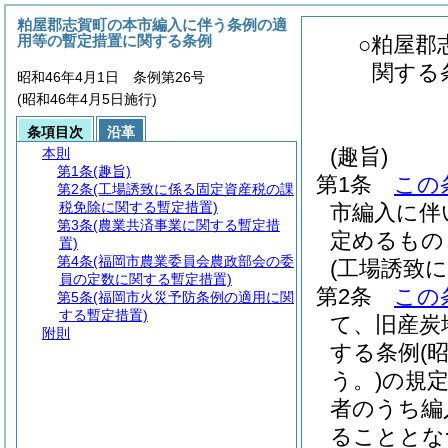
粕屋郡志賀町の本市編入に伴う条例の適
用等の暫定措置に関する条例
○粕屋郡
関する
昭和46年4月1日 条例第26号
(昭和46年4月5日施行)
条項目次
沿革
(趣旨)
本則
第1条
(趣旨)
第1条
この
第2条
(工場誘致に係る固定資産税の課
税免除に関する暫定措置)
市編入に伴
第3条
(農業共済事業に関する暫定措
定めるもの
置)
第4条
(福岡市農業委員会農政部会の委
(工場誘致
員の定数に関する暫定措置)
第2条
この
第5条
(福岡市火災予防条例の適用に関
する暫定措置)
て、旧産炭
附則
する条例
(
う。)
の規
者のうち編
ることとな