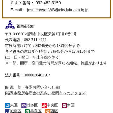
ＦＡＸ番号： 092-482-3150
E-mail：
josuichosei.WB@city.fukuoka.lg.jp
〒810-8620 福岡市中央区天神1丁目8番1号
代表電話：092-711-4111
市役所開庁時間：8時45分から18時00分まで
各区役所の窓口受付時間：8時45分から17時15分まで
(土・日・祝日・年末年始を除く)
※一部、開庁・窓口受付時間が異なる組織、施設があります
法人番号：3000020401307
[
組織一覧・各課お問い合わせ先
]
[
福岡市役所各庁舎の案内、福岡市へのアクセス
]
東区
博多区
中央区
南区
城南区
早良区
西区