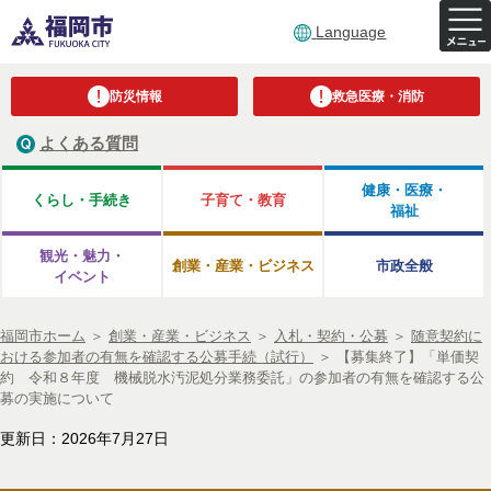
Language
防災情報
救急医療・消防
よくある質問
健康・医療・
くらし・手続き
子育て・教育
福祉
観光・魅力・
創業・産業・ビジネス
市政全般
イベント
福岡市ホーム
＞
創業・産業・ビジネス
＞
入札・契約・公募
＞
随意契約に
おける参加者の有無を確認する公募手続（試行）
＞
【募集終了】「単価契
約 令和８年度 機械脱水汚泥処分業務委託」の参加者の有無を確認する公
募の実施について
更新日：2026年7月27日