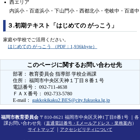
西エリア
内浜小・百道浜小・下山門小・西都北小・壱岐中・百道中
３.初期テキスト「はじめての がっこう」
家庭や学校でご活用ください。
はじめての がっこう （PDF：1,936kbyte）
このページに関するお問い合わせ先
部署： 教育委員会 指導部 学校企画課
住所： 福岡市中央区天神１丁目８番１号
電話番号： 092-711-4638
ＦＡＸ番号： 092-733-5780
E-mail：
gakkokikaku2.BES@city.fukuoka.lg.jp
福岡市教育委員会
〒810-8621 福岡市中央区天神1丁目8番1号 ｜各
課お問い合わせ先（
）
直通電話番号・Eメールアドレス・業務案内
｜
サイトマップ
アクセシビリティについて