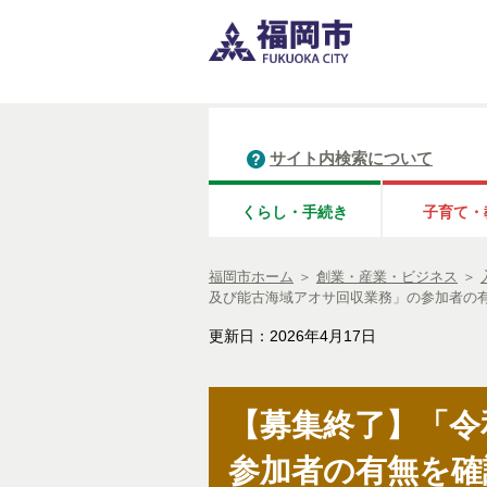
サイト内検索について
くらし・手続き
子育て・
福岡市ホーム
＞
創業・産業・ビジネス
＞
及び能古海域アオサ回収業務」の参加者の
更新日：2026年4月17日
【募集終了】「令
参加者の有無を確