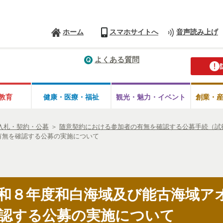
ホーム
スマホサイトへ
音声読み上げ
よくある質問
教育
健康・医療・
福祉
観光・魅力・
イベント
創業・
入札・契約・公募
＞
随意契約における参加者の有無を確認する公募手続（試
有無を確認する公募の実施について
和８年度和白海域及び能古海域ア
認する公募の実施について