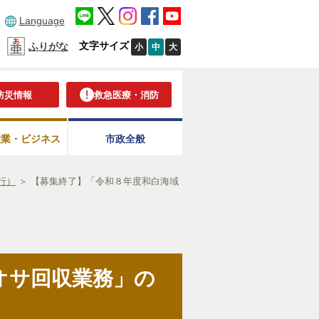
Language
文字サイズ
ふりがな
小
中
大
防災情報
救急医療・消防
産業・ビジネス
市政全般
行）
＞
【募集終了】「令和８年度和白海域
オサ回収業務」の