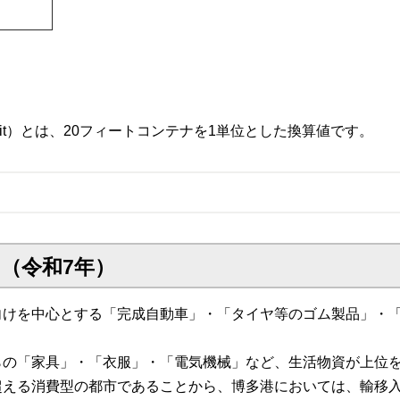
alent Unit）とは、20フィートコンテナを1単位とした換算値です。
（令和7年）
向けを中心とする「完成自動車」・「タイヤ等のゴム製品」・
。
らの「家具」・「衣服」・「電気機械」など、生活物資が上位
超える消費型の都市であることから、博多港においては、輸移