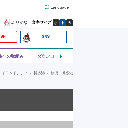
Language
ふりがな
文字サイズ
小
中
大
ISH
SNS
生への取組み
ダウンロード
アイランドシティ
＞
博多港
＞
物流｜博多港