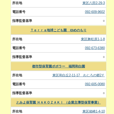
東区八田2-29-3
092-609-9602
○
Ｔｅｒｒａ地球こども園 ゆめのもり
東区舞松原1-1-8
092-673-6380
○
都市型保育園ポポラー 福岡和白園
東区和白丘2-11-17 わじろの郷2Ｆ
092-605-0080
○
とみよ保育園 ＨＡＫＯＺＡＫＩ （企業主導型保育事業）
東区箱崎1-4-10