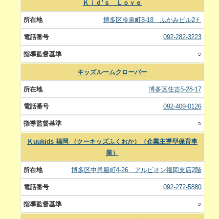
Ｋｉｄ’ｓ Ｌｏｖｅ
博多区冷泉町8-18 ふかみビル2Ｆ
092-282-3223
○
キッズルームクローバー
博多区住吉5-28-17
092-409-0126
○
Ｋuukids 福岡 （クーキッズふくおか）（企業主導型保育事
業）
博多区中呉服町4-26 アルビオン福岡支店2階
092-272-5880
○