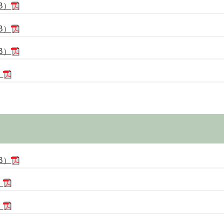
B）
B）
B）
）
B）
）
）