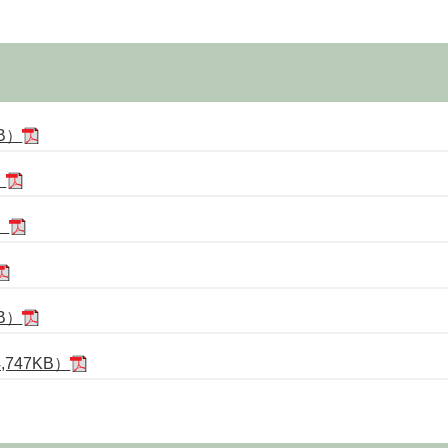
B）
）
）
B）
747KB）