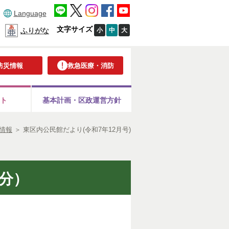
Language
文字サイズ
小
中
大
ふりがな
防災情報
救急医療・消防
ト
基本計画・
区政運営方針
情報
＞
東区内公民館だより(令和7年12月号)
分）