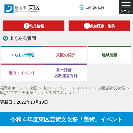
Language
防災情報
救急医療・消防
よくある質問
くらしの情報
東区の紹介
地域情報
基本計画・
魅力・イベント
区政運営方針
福岡市ホーム
＞
東区
＞
魅力・イベント
＞
イベント
＞
東区芸術文化祭
＞
51_どこでも美術館「カンガを着てみよう！」
更新日：2022年10月19日
令和４年度東区芸術文化祭「美術」イベント