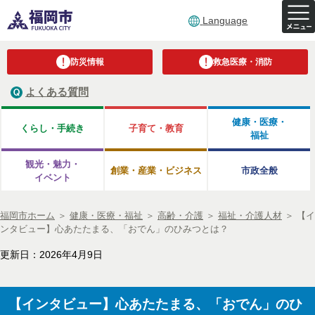
Language
防災情報
救急医療・消防
よくある質問
健康・医療・
くらし・手続き
子育て・教育
福祉
観光・魅力・
創業・産業・ビジネス
市政全般
イベント
福岡市ホーム
＞
健康・医療・福祉
＞
高齢・介護
＞
福祉・介護人材
＞
【イ
ンタビュー】心あたたまる、「おでん」のひみつとは？
更新日：2026年4月9日
【インタビュー】心あたたまる、「おでん」のひ