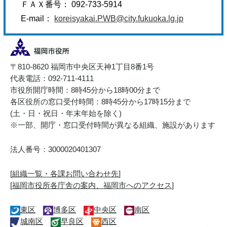
ＦＡＸ番号： 092-733-5914
E-mail：
koreisyakai.PWB@city.fukuoka.lg.jp
〒810-8620 福岡市中央区天神1丁目8番1号
代表電話：092-711-4111
市役所開庁時間：8時45分から18時00分まで
各区役所の窓口受付時間：8時45分から17時15分まで
(土・日・祝日・年末年始を除く)
※一部、開庁・窓口受付時間が異なる組織、施設があります
法人番号：3000020401307
[
組織一覧・各課お問い合わせ先
]
[
福岡市役所各庁舎の案内、福岡市へのアクセス
]
東区
博多区
中央区
南区
城南区
早良区
西区