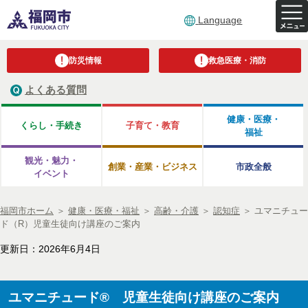
Language
防災情報
救急医療・消防
よくある質問
健康・医療・
くらし・手続き
子育て・教育
福祉
観光・魅力・
創業・産業・ビジネス
市政全般
イベント
福岡市ホーム
＞
健康・医療・福祉
＞
高齢・介護
＞
認知症
＞
ユマニチュー
ド（R）児童生徒向け講座のご案内
更新日：2026年6月4日
ユマニチュード® 児童生徒向け講座のご案内