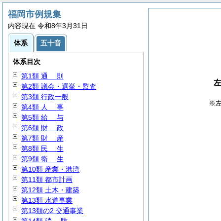
福岡市例規集
内容現在 令和8年3月31日
体系
五十音
体系目次
第1類
通
則
第2類 議会・選挙・監査
第3類 行政一般
※
第4類
人
事
第5類
給
与
第6類
財
政
第7類
財
産
第8類
民
生
第9類
衛
生
第10類 産業・港湾
第11類 都市計画
第12類 土木・建築
第13類 水道事業
第13類の2 交通事業